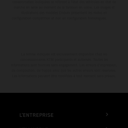
consommation indiquées se réfèrent à l'état des véhicules en état de
marche en série au moment de la livraison en usine. Les images et
illustrations des modèles Enduro présentent les motos en
configuration compétition et non en configuration homologuée.
La remise indiquée est exclusivement disponible chez les
concessionnaires KTM participants et autorisés. Toutes les
informations sont fournies sans engagement. Les erreurs d'impression,
de composition, de frappe ainsi que les autres erreurs sont réservées.
Les informations peuvent être modifiées à tout moment sans préavis.
L’ENTREPRISE