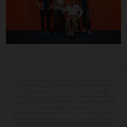
Le détail des véhicules illustrés peut différer de celui des modèles de
série, et certaines illustrations présentent des équipements optionnels
disponibles avec surcoût. Toutes les informations concernant le
contenu de la livraison, l'apparence, les services, les dimensions et le
poids sont non-contractuelles et fournies à titre indicatif sous réserve
d'erreurs, de défauts d'impression, de mise en page et de saisie; ces
informations sont sujettes à modification sans notification préalable.
Dans le cas des surfaces revêtues, il peut y avoir des différences de
couleur dues aux écarts de processus habituels. Les valeurs de