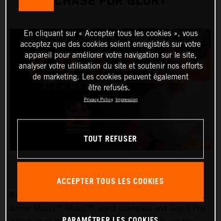
CHASE FOR GLORY
En cliquant sur « Accepter tous les cookies », vous
acceptez que des cookies soient enregistrés sur votre
appareil pour améliorer votre navigation sur le site,
analyser votre utilisation du site et soutenir nos efforts
de marketing. Les cookies peuvent également
être refusés.
Privacy Policy
Impression
TOUT REFUSER
ACCEPTER TOUS LES COOKIES
Red Bull KTM Factory Racing is thrilled to confirm that
former Moto3™/Moto2™ world champion and Grand Prix
PARAMÉTRER LES COOKIES