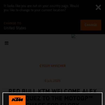
It looks like you are not on your country page. Would
you like to change to your current location?
CHANGE TO
CHANGE
United States
TOUT AFFICHER
6 juil. 2026
RED BULL KTM WELCOME ALEX
MARQUEZ TO THE MOTOGP™