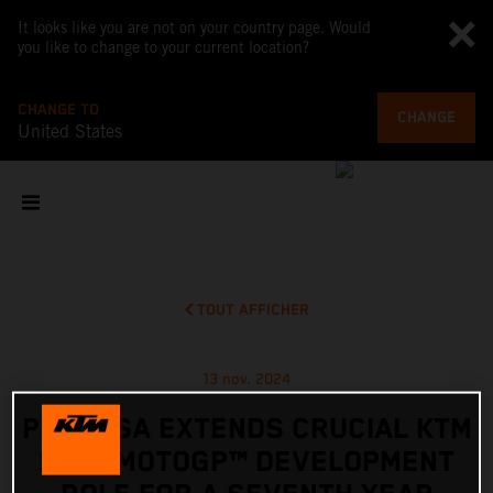
It looks like you are not on your country page. Would
you like to change to your current location?
CHANGE TO
CHANGE
United States
TOUT AFFICHER
13 nov. 2024
PEDROSA EXTENDS CRUCIAL KTM
RC16 MOTOGP™ DEVELOPMENT