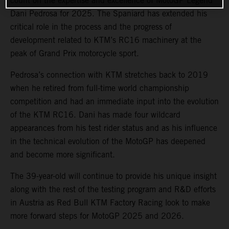
count on the expertise and excellence of MotoGP Legend
Dani Pedrosa for 2025. The Spaniard has extended his
critical role in the process and the progress of
development related to KTM’s RC16 machinery at the
peak of Grand Prix motorcycle sport.
Pedrosa’s connection with KTM stretches back to 2019
when he retired from full-time world championship
competition and had an immediate input into the evolution
of the KTM RC16. Dani has made four wildcard
appearances from his test rider status and as his influence
in the technical evolution of the MotoGP has deepened
and become more significant.
The 39-year-old will continue to provide his unique insight
along with the rest of the testing program and R&D efforts
in Austria as Red Bull KTM Factory Racing look to make
more forward steps for MotoGP 2025 and 2026.