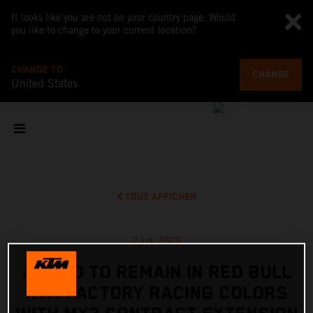
It looks like you are not on your country page. Would
you like to change to your current location?
CHANGE TO
CHANGE
United States
TOUT AFFICHER
7 juil. 2023
ADAMO TO REMAIN IN RED BULL
KTM FACTORY RACING COLORS