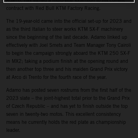
Adamo, has signed a multi-year extension to his current
contract with Red Bull KTM Factory Racing.
The 19-year-old came into the official set-up for 2023 and
as the third Italian to steer works KTM SX-F machinery
since the beginning of the last decade. Adamo linked up
effectively with Joel Smets and Team Manager Tony Cairoli
to begin the campaign strongly aboard the KTM 250 SX-F
in MX2; taking a podium finish at the opening round and
then another top three and his maiden Grand Prix victory
at Arco di Trento for the fourth race of the year.
Adamo has posted seven rostrums from the first half of the
2023 slate – the joint-highest total prior to the Grand Prix
of Czech Republic – and has yet to finish outside the top
seven in twenty-two motos. This excellent consistency
means he currently holds the red plate as championship
leader.