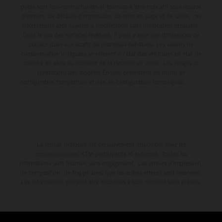
poids sont non-contractuelles et fournies à titre indicatif sous réserve
d'erreurs, de défauts d'impression, de mise en page et de saisie; ces
informations sont sujettes à modification sans notification préalable.
Dans le cas des surfaces revêtues, il peut y avoir des différences de
couleur dues aux écarts de processus habituels. Les valeurs de
consommation indiquées se réfèrent à l'état des véhicules en état de
marche en série au moment de la livraison en usine. Les images et
illustrations des modèles Enduro présentent les motos en
configuration compétition et non en configuration homologuée.
La remise indiquée est exclusivement disponible chez les
concessionnaires KTM participants et autorisés. Toutes les
informations sont fournies sans engagement. Les erreurs d'impression,
de composition, de frappe ainsi que les autres erreurs sont réservées.
Les informations peuvent être modifiées à tout moment sans préavis.