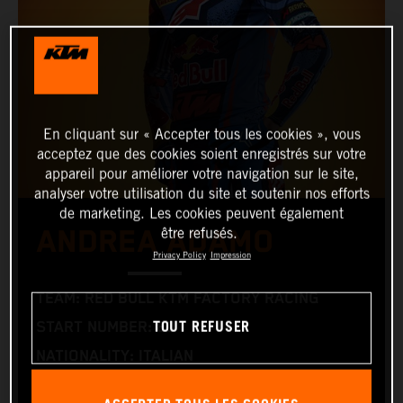
En cliquant sur « Accepter tous les cookies », vous
acceptez que des cookies soient enregistrés sur votre
appareil pour améliorer votre navigation sur le site,
analyser votre utilisation du site et soutenir nos efforts
de marketing. Les cookies peuvent également
ANDREA ADAMO
être refusés.
Privacy Policy
Impression
TEAM: RED BULL KTM FACTORY RACING
TOUT REFUSER
START NUMBER: 80
NATIONALITY: ITALIAN
BIRTHDAY: 22.08.2003