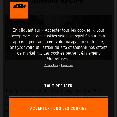
WINNING RECIPE
En cliquant sur « Accepter tous les cookies », vous
acceptez que des cookies soient enregistrés sur votre
appareil pour améliorer votre navigation sur le site,
analyser votre utilisation du site et soutenir nos efforts
de marketing. Les cookies peuvent également
être refusés.
Privacy Policy
Impression
TOUT REFUSER
The 2027 KTM EXC and EXC-F range builds on KTM’s
long-standing success at the highest level of enduro
competition. Developed through years of championship-
ACCEPTER TOUS LES COOKIES
winning racing, the latest lineup delivers proven