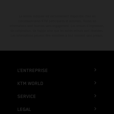
La remise indiquée est exclusivement disponible chez les
concessionnaires KTM participants et autorisés. Toutes les
informations sont fournies sans engagement. Les erreurs d'impression,
de composition, de frappe ainsi que les autres erreurs sont réservées.
Les informations peuvent être modifiées à tout moment sans préavis.
L’ENTREPRISE
KTM WORLD
SERVICE
LEGAL