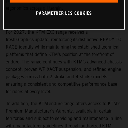
performance, precise control, and rider-focused
ergonomics across all terrain.
PARAMÉTRER LES COOKIES
For 2027, the KTM EXC range receives a
fresh Graphics update, reinforcing its distinctive READY TO
RACE identity while maintaining the established technical
platforms that define KTM’s position at the forefront of
enduro. The range continues with KTM’s advanced chassis
concept, proven WP XACT suspension, and refined engine
packages across both 2-stroke and 4-stroke models—
ensuring a consistent and competitive performance base
for riders at every level.
In addition, the KTM enduro range offers access to KTM’s
Premium Manufacturer’s Warranty, available in certain
territories and subject to servicing and maintenance in line
with manufacturer guidelines through authorized KTM