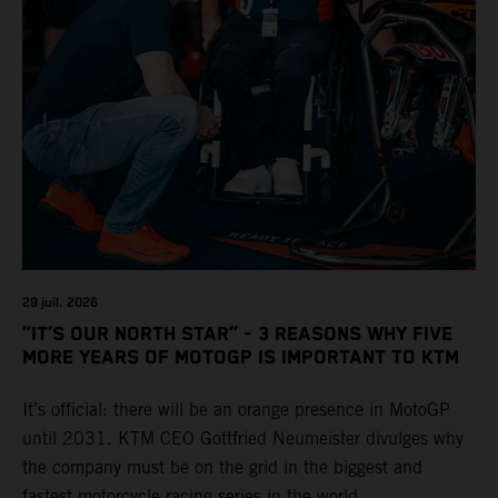
29 juil. 2026
“IT’S OUR NORTH STAR” - 3 REASONS WHY FIVE
MORE YEARS OF MOTOGP IS IMPORTANT TO KTM
It’s official: there will be an orange presence in MotoGP
until 2031. KTM CEO Gottfried Neumeister divulges why
the company must be on the grid in the biggest and
fastest motorcycle racing series in the world.