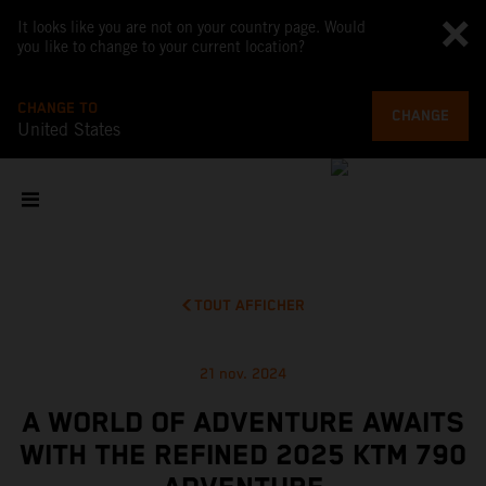
It looks like you are not on your country page. Would
you like to change to your current location?
CHANGE TO
CHANGE
United States
TOUT AFFICHER
21 nov. 2024
A WORLD OF ADVENTURE AWAITS
WITH THE REFINED 2025 KTM 790