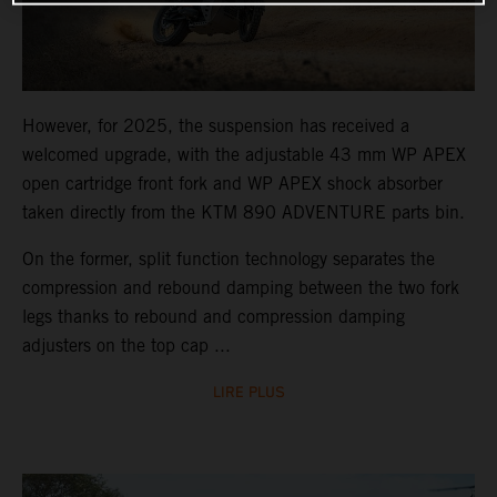
However, for 2025, the suspension has received a
welcomed upgrade, with the adjustable 43 mm WP APEX
open cartridge front fork and WP APEX shock absorber
taken directly from the KTM 890 ADVENTURE parts bin.
On the former, split function technology separates the
compression and rebound damping between the two fork
legs thanks to rebound and compression damping
adjusters on the top cap ...
LIRE PLUS