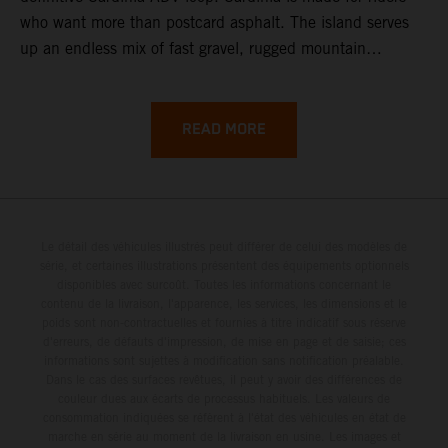
who want more than postcard asphalt. The island serves
up an endless mix of fast gravel, rugged mountain
backroads, and wild coastal scenery, often with
surprisingly low traffic once you leave the main tourist
corridors. That’s exactly why a Sardinia Offroad Loop
READ MORE
works so well: it links the island’s interior massifs with
dramatic coastlines, letting you chase grip one hour and
turquoise horizons the next.
Le détail des véhicules illustrés peut différer de celui des modèles de
série, et certaines illustrations présentent des équipements optionnels
disponibles avec surcoût. Toutes les informations concernant le
contenu de la livraison, l'apparence, les services, les dimensions et le
poids sont non-contractuelles et fournies à titre indicatif sous réserve
d'erreurs, de défauts d'impression, de mise en page et de saisie; ces
informations sont sujettes à modification sans notification préalable.
Dans le cas des surfaces revêtues, il peut y avoir des différences de
couleur dues aux écarts de processus habituels. Les valeurs de
consommation indiquées se réfèrent à l'état des véhicules en état de
marche en série au moment de la livraison en usine. Les images et