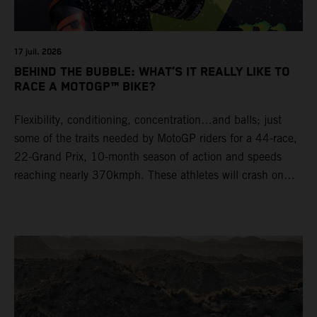
17 juil. 2026
BEHIND THE BUBBLE: WHAT’S IT REALLY LIKE TO
RACE A MOTOGP™ BIKE?
Flexibility, conditioning, concentration…and balls; just
some of the traits needed by MotoGP riders for a 44-race,
22-Grand Prix, 10-month season of action and speeds
reaching nearly 370kmph. These athletes will crash on
average 15 times a campaign (based on 2025 official
figures) and will steer fine-tuned prototype machinery
around a range of different circuits and weather
conditions.