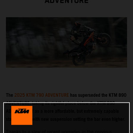
ADVENTURE
The
2025 KTM 790 ADVENTURE
has superseded the KTM 890
ADVENTURE, taking its rightful place below the KTM 890
ADVENTURE R as a more affordable, but extremely capable
stablemate – with new suspension setting the bar even higher.
Thanks to a slew of recent upgrades in the previous