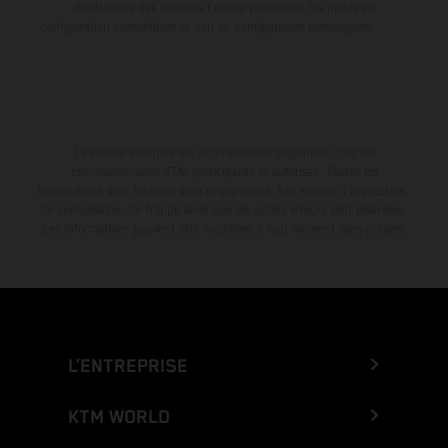
illustrations des modèles Enduro présentent les motos en
configuration compétition et non en configuration homologuée.
La remise indiquée est exclusivement disponible chez les
concessionnaires KTM participants et autorisés. Toutes les
informations sont fournies sans engagement. Les erreurs d'impression,
de composition, de frappe ainsi que les autres erreurs sont réservées.
Les informations peuvent être modifiées à tout moment sans préavis.
L’ENTREPRISE
KTM WORLD