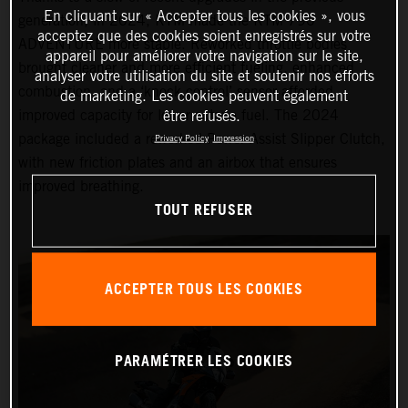
En cliquant sur « Accepter tous les cookies », vous
generation, in 2024, KTM made the KTM 790
acceptez que des cookies soient enregistrés sur votre
ADVENTURE more stable. Reworked throttle bodies
appareil pour améliorer votre navigation sur le site,
brought cleaner and more efficient fueling, enhanced
analyser votre utilisation du site et soutenir nos efforts
combustion, and a ‘knock control’ sensor afforded
de marketing. Les cookies peuvent également
improved capacity for lower octane fuel. The 2024
être refusés.
package included a reworked Power Assist Slipper Clutch,
Privacy Policy
Impression
with new friction plates and an airbox that ensures
improved breathing.
TOUT REFUSER
ACCEPTER TOUS LES COOKIES
PARAMÉTRER LES COOKIES