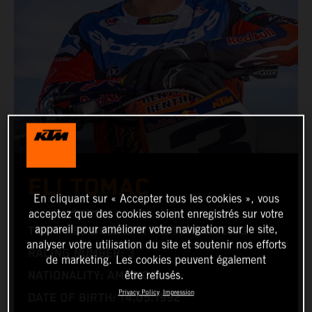
ELI TOMAC
En cliquant sur « Accepter tous les cookies », vous
acceptez que des cookies soient enregistrés sur votre
appareil pour améliorer votre navigation sur le site,
TEAM: RED BULL KTM FACTORY RACING
analyser votre utilisation du site et soutenir nos efforts
RACING NUMBER: 3
de marketing. Les cookies peuvent également
être refusés.
NATIONALITY: AMERICA
Privacy Policy
Impression
DATE OF BIRTH: 14.05.1992