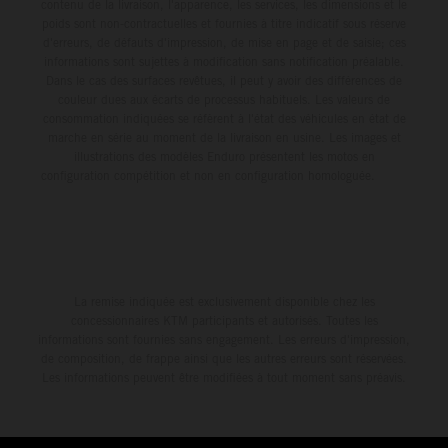
contenu de la livraison, l'apparence, les services, les dimensions et le
poids sont non-contractuelles et fournies à titre indicatif sous réserve
d'erreurs, de défauts d'impression, de mise en page et de saisie; ces
informations sont sujettes à modification sans notification préalable.
Dans le cas des surfaces revêtues, il peut y avoir des différences de
couleur dues aux écarts de processus habituels. Les valeurs de
consommation indiquées se réfèrent à l'état des véhicules en état de
marche en série au moment de la livraison en usine. Les images et
illustrations des modèles Enduro présentent les motos en
configuration compétition et non en configuration homologuée.
La remise indiquée est exclusivement disponible chez les
concessionnaires KTM participants et autorisés. Toutes les
informations sont fournies sans engagement. Les erreurs d'impression,
de composition, de frappe ainsi que les autres erreurs sont réservées.
Les informations peuvent être modifiées à tout moment sans préavis.