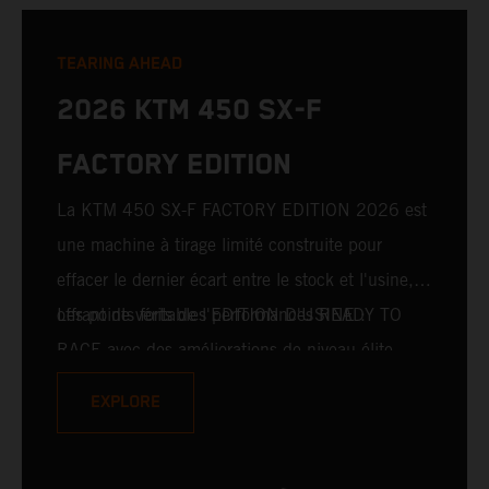
TEARING AHEAD
2026 KTM 450 SX-F
FACTORY EDITION
La KTM 450 SX-F FACTORY EDITION 2026 est
une machine à tirage limité construite pour
effacer le dernier écart entre le stock et l'usine,
offrant de véritables performances READY TO
Les points forts de l'EDITION D'USINE :
RACE avec des améliorations de niveau élite.
Pour 2026, cela inclut la fourche avant WP
EXPLORE
XACT PRO 7548 et l'amortisseur arrière WP
XACT PRO 8950, leaders du secteur, montés de