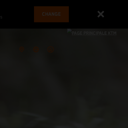
CHANGE
es