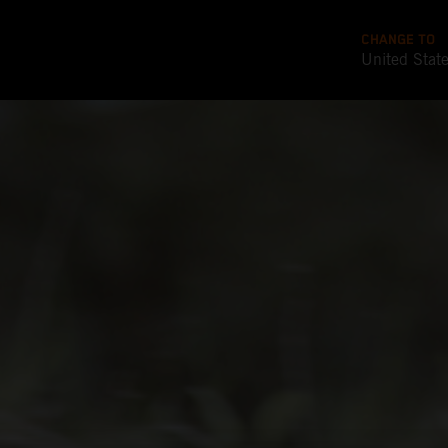
CHANGE TO
United Stat