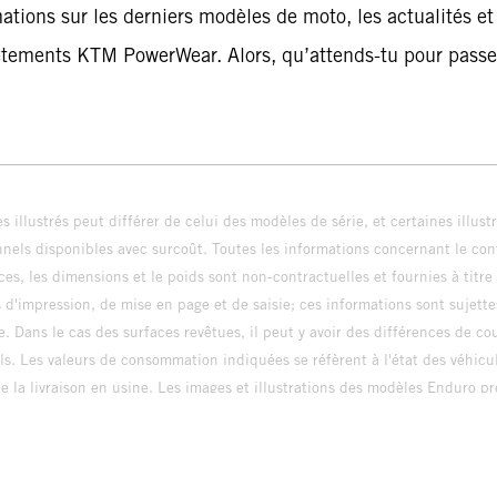
ations sur les derniers modèles de moto, les actualités 
êtements KTM PowerWear. Alors, qu’attends-tu pour pass
s illustrés peut différer de celui des modèles de série, et certaines illus
els disponibles avec surcoût. Toutes les informations concernant le cont
ces, les dimensions et le poids sont non-contractuelles et fournies à titre
s d'impression, de mise en page et de saisie; ces informations sont sujette
e. Dans le cas des surfaces revêtues, il peut y avoir des différences de c
ls. Les valeurs de consommation indiquées se réfèrent à l'état des véhicu
 la livraison en usine. Les images et illustrations des modèles Enduro p
uration compétition et non en configuration homo