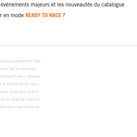
et événements majeurs et les nouveautés du catalogue
READY TO RACE
er en mode
?
trations présentent des
enu de la livraison,
 indicatif sous réserve
s à modification sans
ouleur dues aux écarts
les en état de marche
résentent les motos en
loguée.