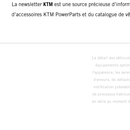
KTM
La newsletter
est une source précieuse d’inform
d’accessoires KTM PowerParts et du catalogue de v
Le détail des véhicule
équipements optionn
l'apparence, les servi
d'erreurs, de défaut
notification préalabl
de processus habitue
en série au moment de
config