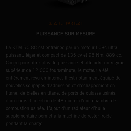
3, 2, 1 ... PARTEZ !
PUISSANCE SUR MESURE
La KTM RC 8C est entraînée par un moteur LC8c ultra-
L
puissant, léger et compact de 135 cv et 98 Nm, 889 cc.
a
Conçu pour offrir plus de puissance et atteindre un régime
l
supérieur de 12 000 tours/minute, le moteur a été
a
entièrement revu en interne. Il est notamment équipé de
d
nouvelles soupapes d’admission et d’échappement en
b
titane, de bielles en titane, de ports de culasse usinés,
a
d’un corps d’injection de 48 mm et d’une chambre de
d
combustion usinée. L’ajout d’un radiateur d’huile
e
supplémentaire permet à la machine de rester froide
pendant la charge.