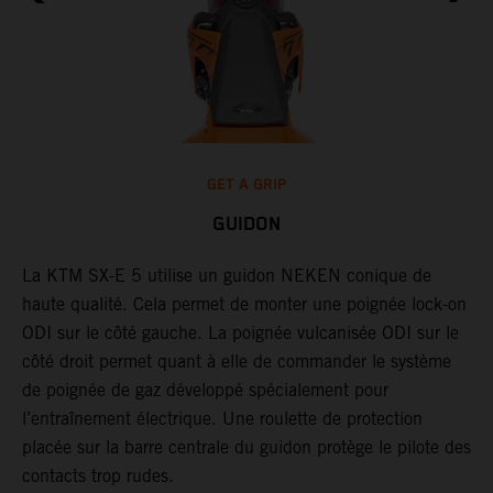
GET A GRIP
GUIDON
r
La KTM SX-E 5 utilise un guidon NEKEN conique de
L
haute qualité. Cela permet de monter une poignée lock-on
d
ODI sur le côté gauche. La poignée vulcanisée ODI sur le
s
côté droit permet quant à elle de commander le système
s
de poignée de gaz développé spécialement pour
l
l’entraînement électrique. Une roulette de protection
a
placée sur la barre centrale du guidon protège le pilote des
contacts trop rudes.