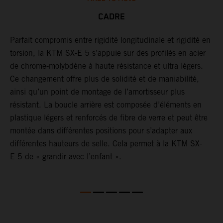
CADRE
Parfait compromis entre rigidité longitudinale et rigidité en
L
ve
torsion, la KTM SX-E 5 s’appuie sur des profilés en acier
a
de chrome-molybdène à haute résistance et ultra légers.
e
Ce changement offre plus de solidité et de maniabilité,
p
ainsi qu’un point de montage de l’amortisseur plus
i
résistant. La boucle arrière est composée d’éléments en
plastique légers et renforcés de fibre de verre et peut être
montée dans différentes positions pour s’adapter aux
différentes hauteurs de selle. Cela permet à la KTM SX-
E 5 de « grandir avec l’enfant ».