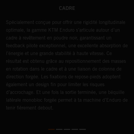
CADRE
U
NT
Spécialement conçue pour offrir une rigidité longitudinale
c
optimale, la gamme KTM Enduro s’articule autour d’un
a
cadre à revêtement en poudre noir, garantissant un
s
feedback pilote exceptionnel, une excellente absorption de
d
l’énergie et une grande stabilité à haute vitesse. Ce
f
résultat est obtenu grâce au repositionnement des masses
p
en rotation dans le cadre et à une liaison de colonne de
i
direction forgée. Les fixations de repose-pieds adoptent
s
également un design fin pour limiter les risques
d’accrochage. Et une fois la sortie terminée, une béquille
latérale monobloc forgée permet à ta machine d’Enduro de
tenir fièrement debout.