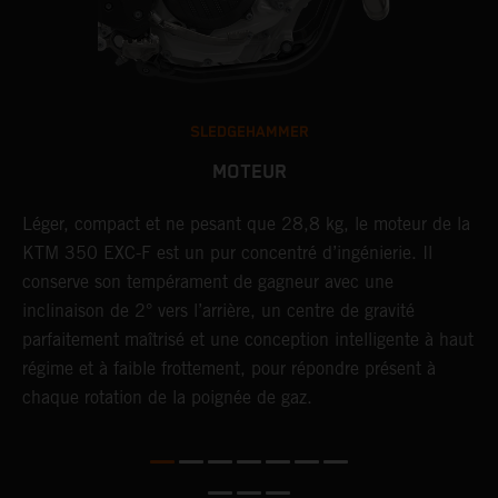
SLEDGEHAMMER
MOTEUR
F,
Léger, compact et ne pesant que 28,8 kg, le moteur de la
U
KTM 350 EXC-F est un pur concentré d’ingénierie. Il
t
conserve son tempérament de gagneur avec une
c
t
inclinaison de 2° vers l’arrière, un centre de gravité
p
parfaitement maîtrisé et une conception intelligente à haut
p
régime et à faible frottement, pour répondre présent à
e
chaque rotation de la poignée de gaz.