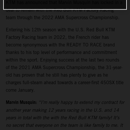
KTM has announced that Marvin Musquin has locked in a
deal to remain with the Red Bull KTM Factory Racing
team through the 2022 AMA Supercross Championship.
Entering his 12th season with the U.S. Red Bull KTM
Factory Racing team in 2022, the French rider has
become synonymous with the READY TO RACE brand
thanks to his top level of performance and commitment
within the sport. Enjoying success at the last two rounds
of the 2021 AMA Supercross Championship, the 31-year-
old has proven that he still has plenty to give as he
charges full-steam ahead towards a career-first 450SX title
come January.
Marvin Musquin:
“I’m really happy to extend my contract for
another year making 12 years racing in the U.S. and 14
years in total with the with the Red Bull KTM family! It’s
no secret that everyone on the team is like family to me. It