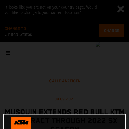
It looks like you are not on your country page. Would
you like to change to your current location?
CHANGE TO
CHANGE
United States
ALLE ANZEIGEN
08.09.2021
MUSQUIN EXTENDS RED BULL KTM
CONTRACT THROUGH 2022 SX