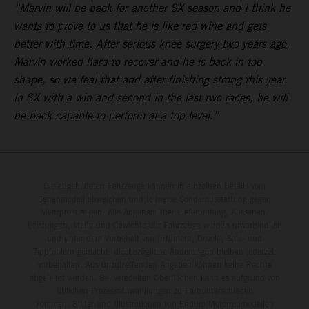
“Marvin will be back for another SX season and I think he
wants to prove to us that he is like red wine and gets
better with time. After serious knee surgery two years ago,
Marvin worked hard to recover and he is back in top
shape, so we feel that and after finishing strong this year
in SX with a win and second in the last two races, he will
be back capable to perform at a top level.”
Die abgebildeten Fahrzeuge können in einzelnen Details vom
Serienmodell abweichen und teilweise Sonderausstattung gegen
Mehrpreis zeigen. Alle Angaben über Lieferumfang, Aussehen,
Leistungen, Maße und Gewichte der Fahrzeuge werden unverbindlich
und unter dem Vorbehalt von Irrtümern, Druck-, Satz- und
Tippfehlern gemacht; diesbezügliche Änderungen bleiben jederzeit
vorbehalten. Aus unzutreffenden Angaben können keine Rechte
abgeleitet werden. Bei veredelten Oberflächen kann es aufgrund von
üblichen Prozessschwankungen zu Farbunterschieden
kommen. Bilder und Illustrationen von Enduro-Motorradmodellen