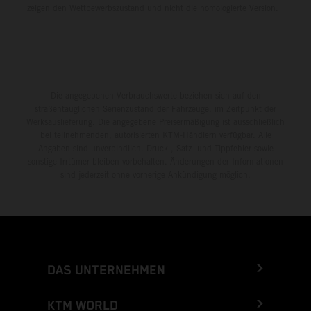
zeigen den Wettbewerbszustand und nicht die homologierte Version.
Die angegebenen Verbrauchswerte beziehen sich auf den
straßentauglichen Serienzustand der Fahrzeuge, im Zeitpunkt der
Werksauslieferung. Die angegebene Preisermäßigung ist ausschließlich
bei teilnehmenden, autorisierten KTM-Händlern verfügbar. Alle
Angaben sind unverbindlich. Druck-, Satz- und Tippfehler sowie
sonstige Irrtümer bleiben vorbehalten. Änderungen der Informationen
sind jederzeit ohne vorherige Ankündigung möglich.
DAS UNTERNEHMEN
KTM WORLD