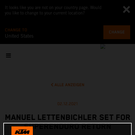
It looks like you are not on your country page. Would
you like to change to your current location?
CHANGE TO
CHANGE
United States
ALLE ANZEIGEN
02.12.2021
MANUEL LETTENBICHLER SET FOR
SUPERENDURO RETURN