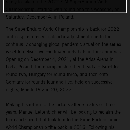
ready to take on the 2022 FIM SuperEnduro World
Championship, starting with round one this weekend, on
Saturday, December 4, in Poland.
The SuperEnduro World Championship is back for 2022,
and despite a recent calendar adjustment due to the
continually changing global pandemic situation the series
is set to deliver five exciting rounds held in four countries.
Opening on December 4, 2021, at the Atlas Arena in
Lodz, Poland, the championship then heads to Israel for
round two, Hungary for round three, and then onto
Germany for rounds four and five, held on successive
nights, March 19 and 20, 2022.
Making his return to the indoors after a hiatus of three
years,
Manuel Lettenbichler
will be looking to reclaim the
form and speed that took him to the SuperEnduro Junior
World Championship title back in 2016. Following his