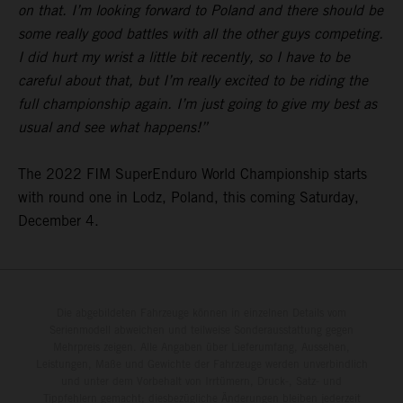
on that. I’m looking forward to Poland and there should be
some really good battles with all the other guys competing.
I did hurt my wrist a little bit recently, so I have to be
careful about that, but I’m really excited to be riding the
full championship again. I’m just going to give my best as
usual and see what happens!”
The 2022 FIM SuperEnduro World Championship starts
with round one in Lodz, Poland, this coming Saturday,
December 4.
Die abgebildeten Fahrzeuge können in einzelnen Details vom
Serienmodell abweichen und teilweise Sonderausstattung gegen
Mehrpreis zeigen. Alle Angaben über Lieferumfang, Aussehen,
Leistungen, Maße und Gewichte der Fahrzeuge werden unverbindlich
und unter dem Vorbehalt von Irrtümern, Druck-, Satz- und
Tippfehlern gemacht; diesbezügliche Änderungen bleiben jederzeit