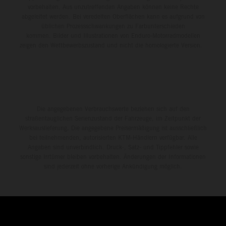
vorbehalten. Aus unzutreffenden Angaben können keine Rechte
abgeleitet werden. Bei veredelten Oberflächen kann es aufgrund von
üblichen Prozessschwankungen zu Farbunterschieden
kommen. Bilder und Illustrationen von Enduro-Motorradmodellen
zeigen den Wettbewerbszustand und nicht die homologierte Version.
Die angegebenen Verbrauchswerte beziehen sich auf den
straßentauglichen Serienzustand der Fahrzeuge, im Zeitpunkt der
Werksauslieferung. Die angegebene Preisermäßigung ist ausschließlich
bei teilnehmenden, autorisierten KTM-Händlern verfügbar. Alle
Angaben sind unverbindlich. Druck-, Satz- und Tippfehler sowie
sonstige Irrtümer bleiben vorbehalten. Änderungen der Informationen
sind jederzeit ohne vorherige Ankündigung möglich.