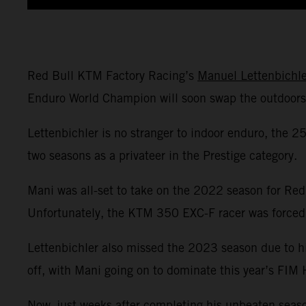
Red Bull KTM Factory Racing’s
Manuel Lettenbichle
Enduro World Champion will soon swap the outdoors f
Lettenbichler is no stranger to indoor enduro, the
two seasons as a privateer in the Prestige category.
Mani was all-set to take on the 2022 season for Red
Unfortunately, the KTM 350 EXC-F racer was forced to
Lettenbichler also missed the 2023 season due to 
off, with Mani going on to dominate this year’s FI
Now, just weeks after completing his unbeaten seas