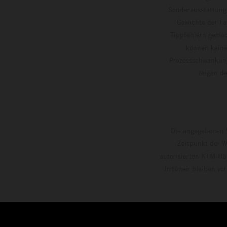
Sonderausstattung
Gewichte der Fa
Tippfehlern gemac
können keine
Prozessschwankung
zeigen
Die angegebenen V
Zeitpunkt der W
autorisierten KTM-Hän
Irrtümer bleiben vo