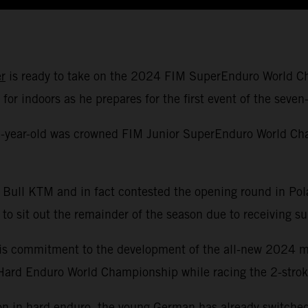
r
is ready to take on the 2024 FIM SuperEnduro World 
or indoors as he prepares for the first event of the seve
 25-year-old was crowned FIM Junior SuperEnduro World Ch
 Bull KTM and in fact contested the opening round in Pol
 sit out the remainder of the season due to receiving sur
his commitment to the development of the all-new 2024 m
M Hard Enduro World Championship while racing the 2-stro
on in hard enduro, the young German has already switched