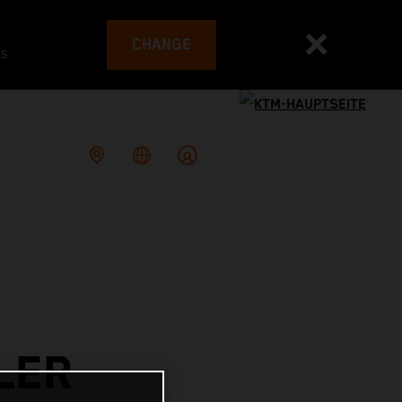
CHANGE
es
LER