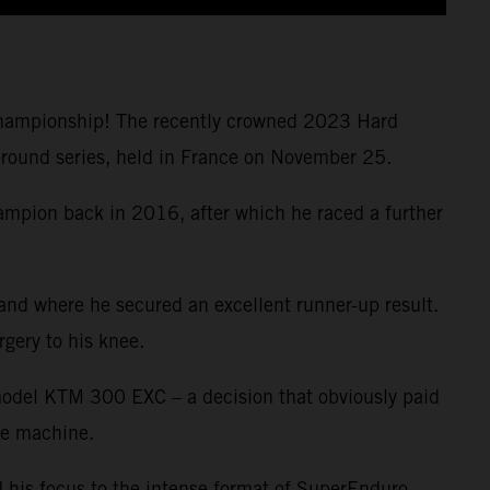
Championship! The recently crowned 2023 Hard
n-round series, held in France on November 25.
ampion back in 2016, after which he raced a further
and where he secured an excellent runner-up result.
gery to his knee.
odel KTM 300 EXC – a decision that obviously paid
ke machine.
 his focus to the intense format of SuperEnduro.