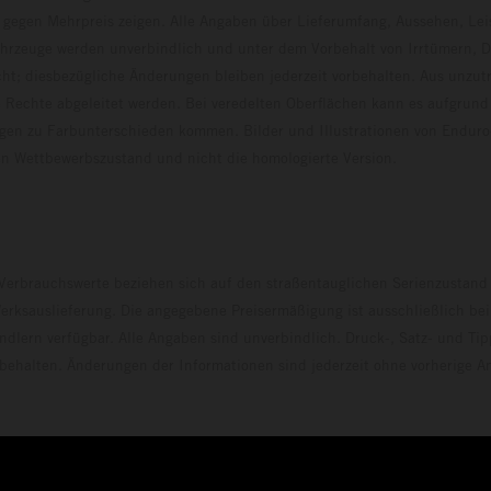
 gegen Mehrpreis zeigen. Alle Angaben über Lieferumfang, Aussehen, Le
hrzeuge werden unverbindlich und unter dem Vorbehalt von Irrtümern, D
ht; diesbezügliche Änderungen bleiben jederzeit vorbehalten. Aus unzu
 Rechte abgeleitet werden. Bei veredelten Oberflächen kann es aufgrund
en zu Farbunterschieden kommen. Bilder und Illustrationen von Endur
 den Wettbewerbszustand und nicht die homologierte V
erbrauchswerte beziehen sich auf den straßentauglichen Serienzustand
erksauslieferung. Die angegebene Preisermäßigung ist ausschließlich be
dlern verfügbar. Alle Angaben sind unverbindlich. Druck-, Satz- und Tip
rbehalten. Änderungen der Informationen sind jederzeit ohne vorherige 