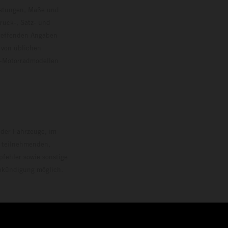
istungen, Maße und
ruck-, Satz- und
treffenden Angaben
 von üblichen
o-Motorradmodellen
ersion.
 der Fahrzeuge, im
i teilnehmenden,
pfehler sowie sonstige
Ankündigung möglich.