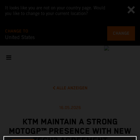
It looks like you are not on your country page. Would
you like to change to your current location?
CHANGE TO
CHANGE
United States
ALLE ANZEIGEN
16.05.2026
KTM MAINTAIN A STRONG
MOTOGP™ PRESENCE WITH NEW