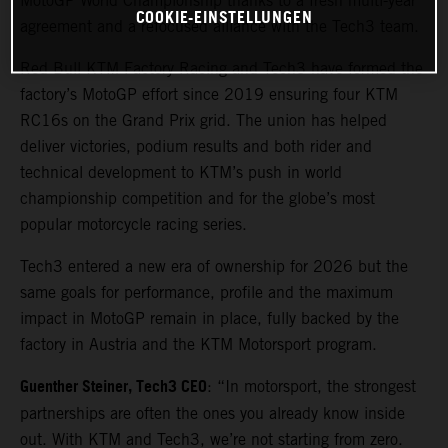
MotoGP World Championship thanks to a fresh multi-year
COOKIE-EINSTELLUNGEN
agreement and a refocused alliance with the Tech3 team.
Red Bull KTM Factory Racing and Tech3 have formed the
factory’s MotoGP effort since 2019 ensuring four KTM
RC16s on the Grand Prix grid. The union has helped
deliver victories, podium results and both rider and
technical development to KTM’s push in world
championship competition and for the globe’s most
popular motorcycle racing series.
Tech3 entered a new era of ownership for 2026 but the
same goals for performance, profile and the maximum
impact in MotoGP remain in place, fully backed by the
factory in Austria and the KTM Motorsport program.
Guenther Steiner, Tech3 CEO
: “In motorsport, the strongest
partnerships are often the ones you already know inside
out. With KTM and Tech3, we’re not starting from zero.