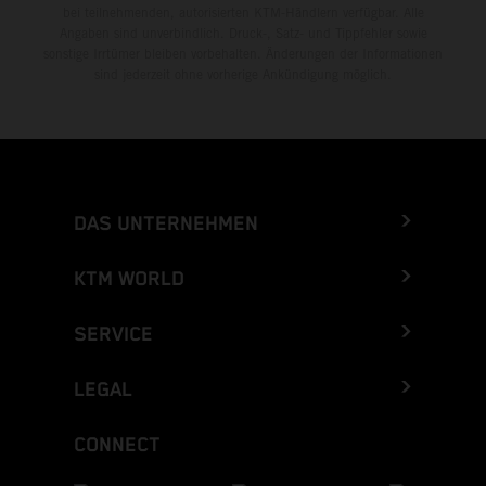
bei teilnehmenden, autorisierten KTM-Händlern verfügbar. Alle
Angaben sind unverbindlich. Druck-, Satz- und Tippfehler sowie
sonstige Irrtümer bleiben vorbehalten. Änderungen der Informationen
sind jederzeit ohne vorherige Ankündigung möglich.
DAS UNTERNEHMEN
KTM WORLD
SERVICE
LEGAL
CONNECT