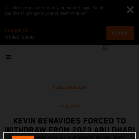
It looks like you are not on your country page. Would
you like to change to your current location?
CHANGE TO
CHANGE
United States
ALLE ANZEIGEN
23.02.2023
KEVIN BENAVIDES FORCED TO
WITHDRAW FROM 2023 ABU DHABI