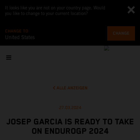
It looks like you are not on your country page. Would
you like to change to your current location?
CHANGE TO
CHANGE
United States
ALLE ANZEIGEN
27.03.2024
JOSEP GARCIA IS READY TO TAKE
ON ENDUROGP 2024