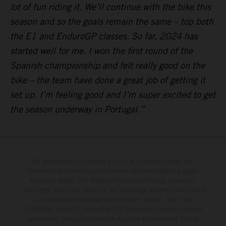
lot of fun riding it. We’ll continue with the bike this
season and so the goals remain the same – top both
the E1 and EnduroGP classes. So far, 2024 has
started well for me. I won the first round of the
Spanish championship and felt really good on the
bike – the team have done a great job of getting it
set up. I’m feeling good and I’m super excited to get
the season underway in Portugal.”
Die abgebildeten Fahrzeuge können in einzelnen Details vom
Serienmodell abweichen und teilweise Sonderausstattung gegen
Mehrpreis zeigen. Alle Angaben über Lieferumfang, Aussehen,
Leistungen, Maße und Gewichte der Fahrzeuge werden unverbindlich
und unter dem Vorbehalt von Irrtümern, Druck-, Satz- und
Tippfehlern gemacht; diesbezügliche Änderungen bleiben jederzeit
vorbehalten. Aus unzutreffenden Angaben können keine Rechte