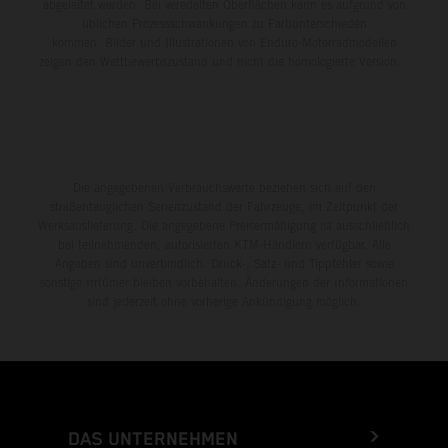
abgeleitet werden. Bei veredelten Oberflächen kann es aufgrund von
üblichen Prozessschwankungen zu Farbunterschieden
kommen. Bilder und Illustrationen von Enduro-Motorradmodellen
zeigen den Wettbewerbszustand und nicht die homologierte Version.
Die angegebenen Verbrauchswerte beziehen sich auf den
straßentauglichen Serienzustand der Fahrzeuge, im Zeitpunkt der
Werksauslieferung. Die angegebene Preisermäßigung ist ausschließlich
bei teilnehmenden, autorisierten KTM-Händlern verfügbar. Alle
Angaben sind unverbindlich. Druck-, Satz- und Tippfehler sowie
sonstige Irrtümer bleiben vorbehalten. Änderungen der Informationen
sind jederzeit ohne vorherige Ankündigung möglich.
DAS UNTERNEHMEN