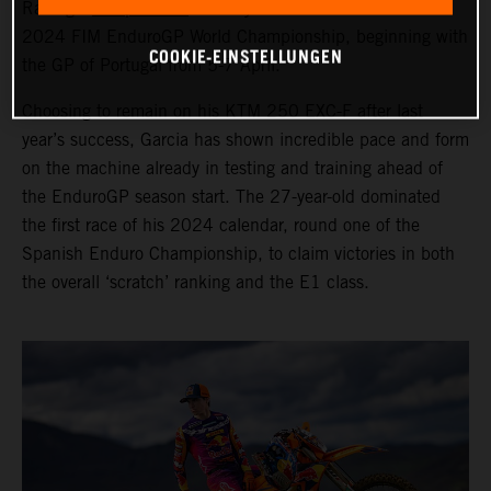
Racing’s
Josep Garcia
is ready to race the seven-round
2024 FIM EnduroGP World Championship, beginning with
COOKIE-EINSTELLUNGEN
the GP of Portugal from 5-7 April.
Choosing to remain on his KTM 250 EXC-F after last
year’s success, Garcia has shown incredible pace and form
on the machine already in testing and training ahead of
the EnduroGP season start. The 27-year-old dominated
the first race of his 2024 calendar, round one of the
Spanish Enduro Championship, to claim victories in both
the overall ‘scratch’ ranking and the E1 class.