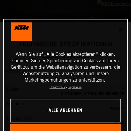
✕
TECHNISCHE SPEZIFIKATIONEN
Wenn Sie auf „Alle Cookies akzeptieren“ klicken,
2025 KTM 790 DUKE
stimmen Sie der Speicherung von Cookies auf Ihrem
Gerät zu, um die Websitenavigation zu verbessern, die
MOTOR
Websitenutzung zu analysieren und unsere
Marketingbemühungen zu unterstützen.
Privacy Policy
Impressum
Bauart
2-ZYLINDER, 4-TAKT, REIHENMOTOR
Hubraum
799 CM³
ALLE ABLEHNEN
Leistung (PS)
95 PS