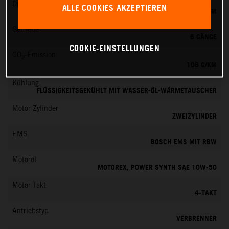
Drehmoment
ALLE COOKIES AKZEPTIEREN
87 NM
Getriebe
6 GÄNGE
COOKIE-EINSTELLUNGEN
CO
-Emission
2
108 G/KM
Kühlung
FLÜSSIGKEITSGEKÜHLT MIT WASSER-ÖL-WÄRMETAUSCHER
Motor Zylinder
ZWEIZYLINDER
EMS
BOSCH EMS MIT RBW
Motoröl
MOTOREX, POWER SYNTH SAE 10W-50
Motor Takt
4-TAKT
Antriebstyp
VERBRENNER