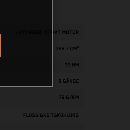
1-ZYLINDER, 4-TAKT MOTOR
398.7 CM³
39 NM
6 GÄNGE
79 G/KM
FLÜSSIGKEITSKÜHLUNG