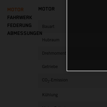
MOTOR
MOTOR
FAHRWERK
FEDERUNG
Bauart
ABMESSUNGEN
Hubraum
Drehmoment
Getriebe
CO
-Emission
2
Kühlung