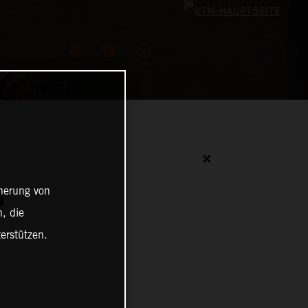
✕
cherung von
N
, die
erstützen.