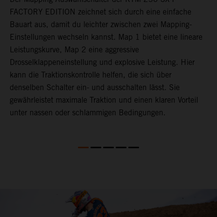
FACTORY EDITION zeichnet sich durch eine einfache
L
Bauart aus, damit du leichter zwischen zwei Mapping-
a
t
Einstellungen wechseln kannst. Map 1 bietet eine lineare
o
Leistungskurve, Map 2 eine aggressive
d
Drosselklappeneinstellung und explosive Leistung. Hier
T
kann die Traktionskontrolle helfen, die sich über
b
denselben Schalter ein- und ausschalten lässt. Sie
v
gewährleistet maximale Traktion und einen klaren Vorteil
b
unter nassen oder schlammigen Bedingungen.
D
5
K
E
p
A
v
B
S