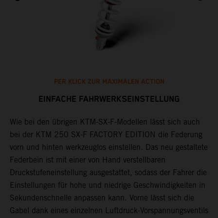
PER KLICK ZUR MAXIMALEN ACTION
EINFACHE FAHRWERKSEINSTELLUNG
Wie bei den übrigen KTM-SX-F-Modellen lässt sich auch
B
bei der KTM 250 SX-F FACTORY EDITION die Federung
A
vorn und hinten werkzeuglos einstellen. Das neu gestaltete
k
Federbein ist mit einer von Hand verstellbaren
d
Druckstufeneinstellung ausgestattet, sodass der Fahrer die
L
Einstellungen für hohe und niedrige Geschwindigkeiten in
e
Sekundenschnelle anpassen kann. Vorne lässt sich die
D
Gabel dank eines einzelnen Luftdruck-Vorspannungsventils
e