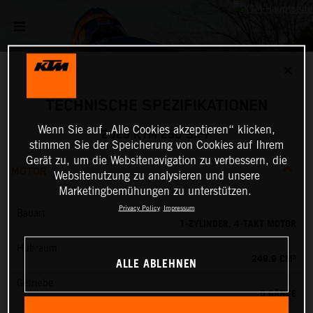
✕
TECHNISCHE SPEZIFIKATIONEN
Wenn Sie auf „Alle Cookies akzeptieren“ klicken,
2025 KTM 250 SX-F
stimmen Sie der Speicherung von Cookies auf Ihrem
Gerät zu, um die Websitenavigation zu verbessern, die
MOTOR
Websitenutzung zu analysieren und unsere
Marketingbemühungen zu unterstützen.
Privacy Policy
Impressum
Bauart
1-ZYLINDER, 4-TAKT MOTOR
Hubraum
249.9 CM³
ALLE ABLEHNEN
Getriebe
5 GÄNGE