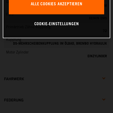
Gemischaufbereitung
ALLE COOKIES AKZEPTIEREN
KEIHIN EFI, DROSSELKÖRPER 44 MM
EMS
KEIHIN EMS
COOKIE-EINSTELLUNGEN
Primärtrieb Zähne Kupplung
72
Kupplung
DS-MEHRSCHEIBENKUPPLUNG IM ÖLBAD, BREMBO HYDRAULIK
Motor Zylinder
EINZYLINDER
FAHRWERK
FEDERUNG