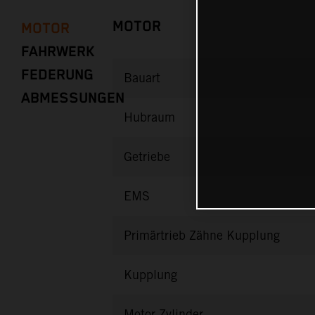
MOTOR
MOTOR
FAHRWERK
FEDERUNG
Bauart
ABMESSUNGEN
Hubraum
Getriebe
EMS
Primärtrieb Zähne Kupplung
Kupplung
Motor Zylinder