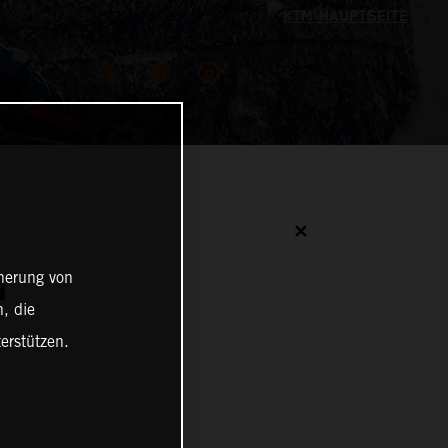
✕
cherung von
N
, die
erstützen.