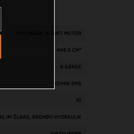
1-ZYLINDER, 4-TAKT MOTOR
449.9 CM³
6 GÄNGE
KEIHIN EMS
72
G IM ÖLBAD, BREMBO-HYDRAULIK