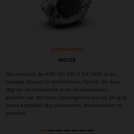
SLEDGEHAMMER
MOTOR
Das Herzstück der KTM 450 EXC-F SIX DAYS ist ein
D
perfektes Beispiel für fortschrittliche Technik, die ihren
4
Weg von der Rennstrecke in die Serienproduktion
j
gefunden hat.​​​​​​​​ Mit einem Gesamtgewicht von nur 29 kg ist
Z
dieses Kraftpaket dazu prädestiniert, Meisterschaften zu
S
gewinnen.
b
A
S