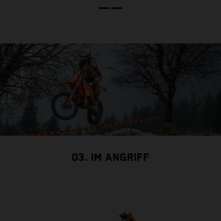
t
s
d
D
A
z
03. IM ANGRIFF