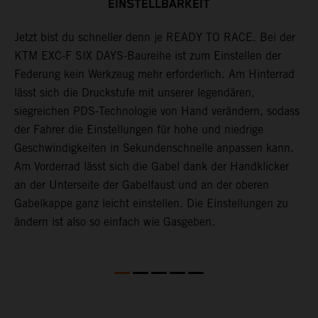
EINSTELLBARKEIT
Jetzt bist du schneller denn je READY TO RACE. Bei der
D
KTM EXC-F SIX DAYS-Baureihe ist zum Einstellen der
m
Federung kein Werkzeug mehr erforderlich. Am Hinterrad
e
lässt sich die Druckstufe mit unserer legendären,
E
siegreichen PDS-Technologie von Hand verändern, sodass
g
der Fahrer die Einstellungen für hohe und niedrige
E
Geschwindigkeiten in Sekundenschnelle anpassen kann.
W
Am Vorderrad lässt sich die Gabel dank der Handklicker
w
an der Unterseite der Gabelfaust und an der oberen
e
Gabelkappe ganz leicht einstellen. Die Einstellungen zu
s
ändern ist also so einfach wie Gasgeben.
s
l
S