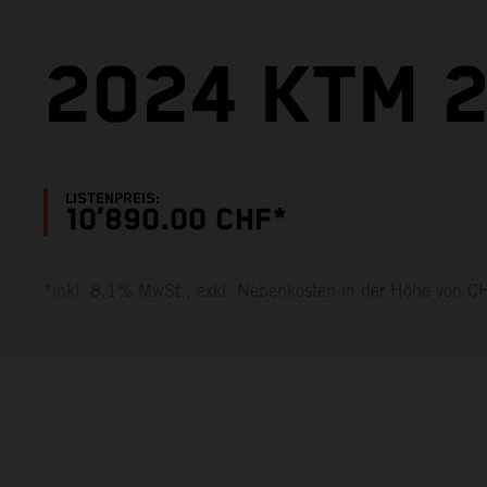
2024 KTM 2
LISTENPREIS:
10’890.00 CHF*
*inkl. 8,1% MwSt., exkl. Nebenkosten in der Höhe von 