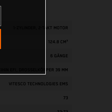
1-ZYLINDER, 2-TAKT MOTOR
124.8 CM³
6 GÄNGE
EIHIN EFI, DROSSELKÖRPER 39 MM
VITESCO TECHNOLOGIES EMS
73