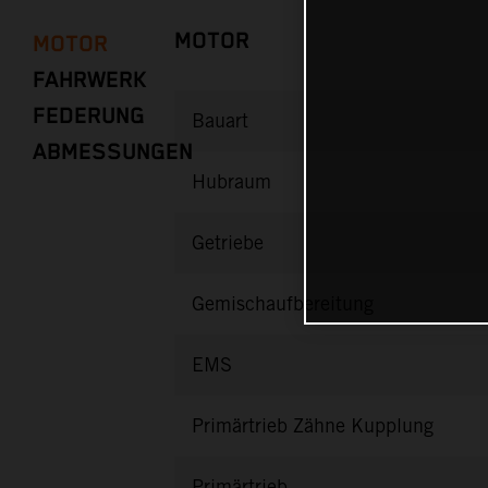
MOTOR
MOTOR
FAHRWERK
FEDERUNG
Bauart
ABMESSUNGEN
Hubraum
Getriebe
Gemischaufbereitung
EMS
Primärtrieb Zähne Kupplung
Primärtrieb