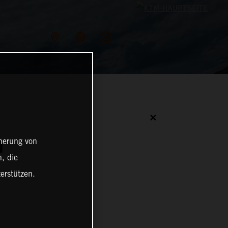
✕
cherung von
N
, die
erstützen.