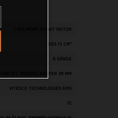
1-ZYLINDER, 2-TAKT MOTOR
293.15 CM³
6 GÄNGE
EIHIN EFI, DROSSELKÖRPER 39 MM
VITESCO TECHNOLOGIES EMS
72