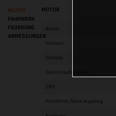
MOTOR
MOTOR
FAHRWERK
FEDERUNG
Bauart
ABMESSUNGEN
Hubraum
Getriebe
Gemischaufbereitung
EMS
Primärtrieb Zähne Kupplung
Kupplung