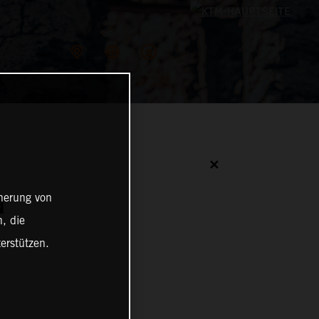
✕
cherung von
N
, die
erstützen.