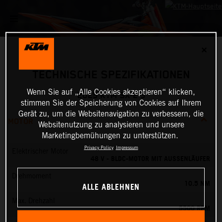
✕
TECHNISCHE SPEZIFIKATIONEN
Wenn Sie auf „Alle Cookies akzeptieren“ klicken,
2025 KTM SX-E 3
stimmen Sie der Speicherung von Cookies auf Ihrem
Gerät zu, um die Websitenavigation zu verbessern, die
MOTOR
Websitenutzung zu analysieren und unsere
Marketingbemühungen zu unterstützen.
Privacy Policy
Impressum
Elektrischer Motor
48 V - BLDC-MOTOR MIT AUSSENLÄUFER
Drehmoment
10.5 NM
ALLE ABLEHNEN
Max. Drehzahl
5500 RPM