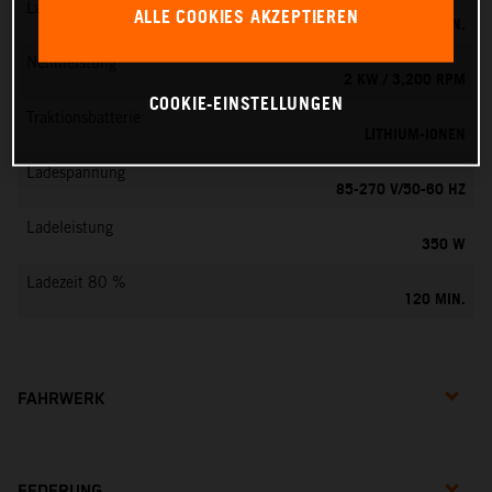
Ladezeit 100 %
ALLE COOKIES AKZEPTIEREN
160 MIN.
Nennleistung
2 KW / 3,200 RPM
COOKIE-EINSTELLUNGEN
Traktionsbatterie
LITHIUM-IONEN
Ladespannung
85-270 V/50-60 HZ
Ladeleistung
350 W
Ladezeit 80 %
120 MIN.
FAHRWERK
FEDERUNG