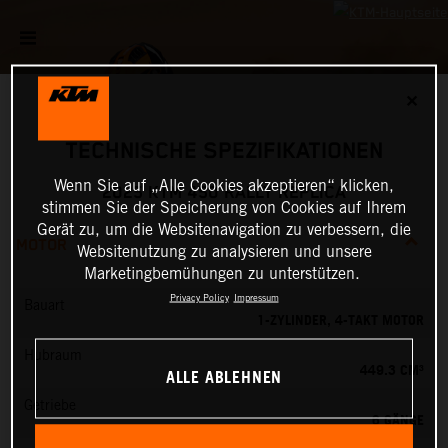
✕
TECHNISCHE SPEZIFIKATIONEN
Wenn Sie auf „Alle Cookies akzeptieren“ klicken,
2025 KTM 450 RALLY REPLICA
stimmen Sie der Speicherung von Cookies auf Ihrem
Gerät zu, um die Websitenavigation zu verbessern, die
MOTOR
Websitenutzung zu analysieren und unsere
Marketingbemühungen zu unterstützen.
Privacy Policy
Impressum
Bauart
1-ZYLINDER, 4-TAKT MOTOR
Hubraum
449.3 CM³
ALLE ABLEHNEN
Getriebe
6 GÄNGE