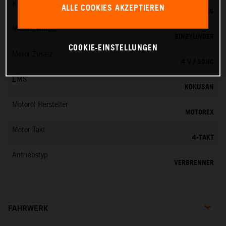
Kühlung
ALLE COOKIES AKZEPTIEREN
FLÜSSIGKEITSKÜHLUNG
Motor Zylinder
EINZYLINDER
COOKIE-EINSTELLUNGEN
Motor Zusatz
4 V / SOHC
EMS
KOKUSAN
Motoröl Hersteller
MOTOREX
Motor Takt
4-TAKT
Antriebstyp
VERBRENNER
FAHRWERK