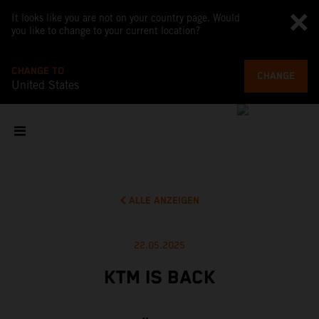
It looks like you are not on your country page. Would
you like to change to your current location?
CHANGE TO
CHANGE
United States
ALLE ANZEIGEN
22.05.2025
KTM IS BACK