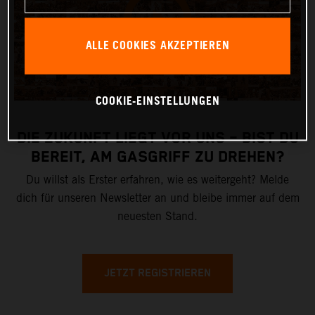
ALLE COOKIES AKZEPTIEREN
COOKIE-EINSTELLUNGEN
DIE ZUKUNFT LIEGT VOR UNS – BIST DU
BEREIT, AM GASGRIFF ZU DREHEN?
Du willst als Erster erfahren, wie es weitergeht? Melde
dich für unseren Newsletter an und bleibe immer auf dem
neuesten Stand.
JETZT REGISTRIEREN