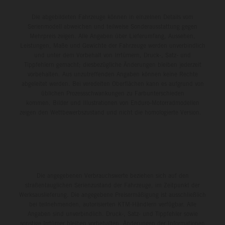
Die abgebildeten Fahrzeuge können in einzelnen Details vom
Serienmodell abweichen und teilweise Sonderausstattung gegen
Mehrpreis zeigen. Alle Angaben über Lieferumfang, Aussehen,
Leistungen, Maße und Gewichte der Fahrzeuge werden unverbindlich
und unter dem Vorbehalt von Irrtümern, Druck-, Satz- und
Tippfehlern gemacht; diesbezügliche Änderungen bleiben jederzeit
vorbehalten. Aus unzutreffenden Angaben können keine Rechte
abgeleitet werden. Bei veredelten Oberflächen kann es aufgrund von
üblichen Prozessschwankungen zu Farbunterschieden
kommen. Bilder und Illustrationen von Enduro-Motorradmodellen
zeigen den Wettbewerbszustand und nicht die homologierte Version.
Die angegebenen Verbrauchswerte beziehen sich auf den
straßentauglichen Serienzustand der Fahrzeuge, im Zeitpunkt der
Werksauslieferung. Die angegebene Preisermäßigung ist ausschließlich
bei teilnehmenden, autorisierten KTM-Händlern verfügbar. Alle
Angaben sind unverbindlich. Druck-, Satz- und Tippfehler sowie
sonstige Irrtümer bleiben vorbehalten. Änderungen der Informationen