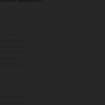
estlichen Saisonrennen!“
und teilweise
istungen, Maße und
ruck-, Satz- und
treffenden Angaben
 von üblichen
o-Motorradmodellen
ersion.
 der Fahrzeuge, im
i teilnehmenden,