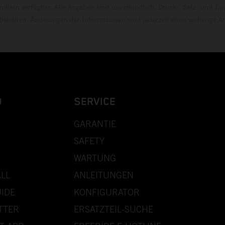
dlern verfügbar. Alle Angaben sind unverbindlich. Druck-, Satz- und Tip
rbehalten. Änderungen der Informationen sind jederzeit ohne vorherige 
D
SERVICE
GARANTIE
SAFETY
WARTUNG
LL
ANLEITUNGEN
IDE
KONFIGURATOR
TTER
ERSATZTEIL-SUCHE