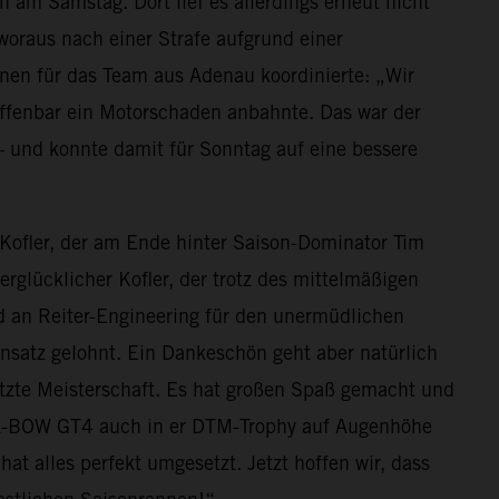
am Samstag. Dort lief es allerdings erneut nicht
woraus nach einer Strafe aufgrund einer
en für das Team aus Adenau koordinierte: „Wir
offenbar ein Motorschaden anbahnte. Das war der
 und konnte damit für Sonntag auf eine bessere
 Kofler, der am Ende hinter Saison-Dominator Tim
rglücklicher Kofler, der trotz des mittelmäßigen
 an Reiter-Engineering für den unermüdlichen
insatz gelohnt. Ein Dankeschön geht aber natürlich
etzte Meisterschaft. Es hat großen Spaß gemacht und
 X-BOW GT4 auch in er DTM-Trophy auf Augenhöhe
hat alles perfekt umgesetzt. Jetzt hoffen wir, dass