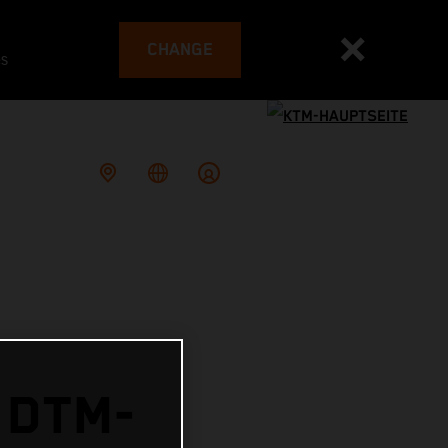
CHANGE
es
 DTM-