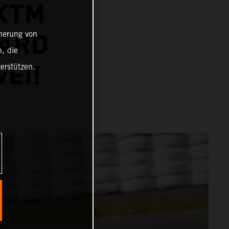
KTM
cherung von
ARD
, die
EI!
erstützen.