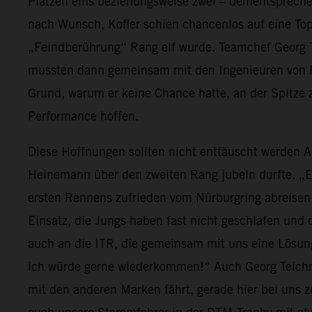
Plätzen eins beziehungsweise zwei – dementsprechen
nach Wunsch, Kofler schien chancenlos auf eine Top
„Feindberührung“ Rang elf wurde. Teamchef Georg 
mussten dann gemeinsam mit den Ingenieuren von Rei
Grund, warum er keine Chance hatte, an der Spitze
Performance hoffen.
Diese Hoffnungen sollten nicht enttäuscht werden Au
Heinemann über den zweiten Rang jubeln durfte. „Ein
ersten Rennens zufrieden vom Nürburgring abreisen
Einsatz, die Jungs haben fast nicht geschlafen und 
auch an die ITR, die gemeinsam mit uns eine Lösung
ich würde gerne wiederkommen!“ Auch Georg Teich
mit den anderen Marken fährt, gerade hier bei uns zu