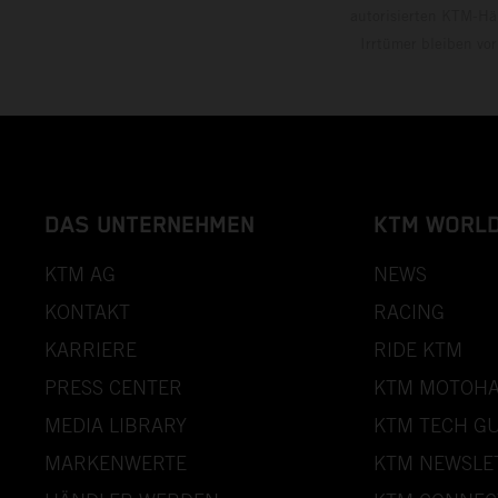
autorisierten KTM-Hän
Irrtümer bleiben vo
DAS UNTERNEHMEN
KTM WORL
KTM AG
NEWS
KONTAKT
RACING
KARRIERE
RIDE KTM
PRESS CENTER
KTM MOTOHA
MEDIA LIBRARY
KTM TECH GU
MARKENWERTE
KTM NEWSLE