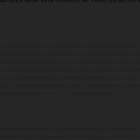
s Glück weiter vorne mitfahren, wir freuen uns auf die r
eten Fahrzeuge können in einzelnen Details vom Serienmodell abweichen 
 gegen Mehrpreis zeigen. Alle Angaben über Lieferumfang, Aussehen, Le
hrzeuge werden unverbindlich und unter dem Vorbehalt von Irrtümern, D
ht; diesbezügliche Änderungen bleiben jederzeit vorbehalten. Aus unzu
 Rechte abgeleitet werden. Bei veredelten Oberflächen kann es aufgrund
en zu Farbunterschieden kommen. Bilder und Illustrationen von Endur
 den Wettbewerbszustand und nicht die homologierte V
erbrauchswerte beziehen sich auf den straßentauglichen Serienzustand
erksauslieferung. Die angegebene Preisermäßigung ist ausschließlich be