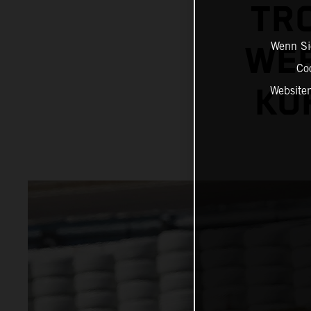
TR
Wenn Sie
WER
Co
KO
Website