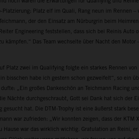
d hoch waren die Erwartungen für Qualfiying und Rennen 
-Platzierung: Platz elf im Quali, Rang neun im Rennen – 
Teichmann, der den Einsatz am Nürburgrin beim Heimrenn
ter Engineering feststellen, dass sich bei Reinis Auto 
 zu kämpfen.“ Das Team wechselte über Nacht den Motor –
f Platz zwei im Qualifying folgte ein starkes Rennen von
 bisschen habe ich gestern schon gezweifelt“, so ein übe
 dufte: „Ein großes Dankeschön an Teichmann Racing und
die Nächte durchgeschraubt, Gott sei Dank hat sich der E
 gesucht hat. Die DTM-Trophy ist eine äußerst stark bes
mann war zufrieden: „Wir konnten zeigen, dass der KTM
 Hause war das wirklich wichtig. Gratulation an Reini, er 