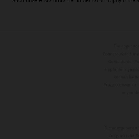
auch unsere Stammfahrer in der DTM-Trophy mit etwa
Die abgebild
Sonderausstattung
Gewichte der Fa
Tippfehlern gemac
können keine
Prozessschwankung
zeigen
Die angegebenen V
Zeitpunkt der W