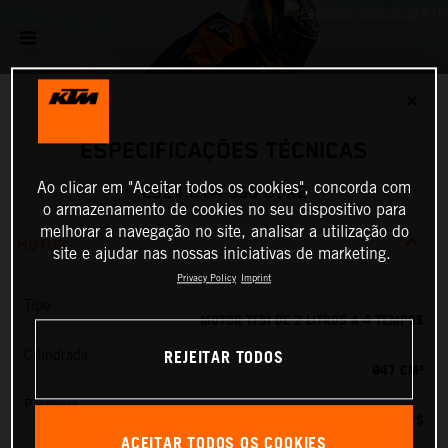
✕
ESPECIFICAÇÕES TÉCNICAS
Ao clicar em "Aceitar todos os cookies", concorda com
2024 KTM 990 DUKE
o armazenamento de cookies no seu dispositivo para
melhorar a navegação no site, analisar a utilização do
MOTOR
site e ajudar nas nossas iniciativas de marketing.
Privacy Policy
Imprint
Tipo
MOTOR TFSI DE 2 LITROS A 4 TEMPOS
REJEITAR TODOS
Cilindrada
947 CM³
Potência
123 PS
ACEITAR TODOS OS COOKIES