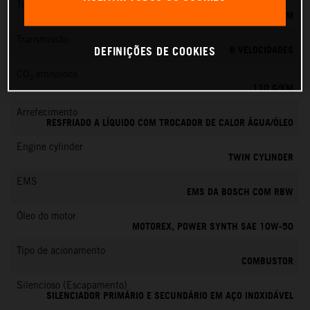
Torque
103 NM
Transmissão
6 VELOCIDADES
DEFINIÇÕES DE COOKIES
CO
emissions
2
110 G/KM
Arrefecimento
RESFRIADO A LÍQUIDO COM TROCADOR DE CALOR ÁGUA/ÓLEO
Engine cylinder
TWIN CYLINDER
EMS
EMS DA BOSCH COM RBW
Óleo do motor
MOTOREX, POWER SYNTH SAE 10W-50
Tipo de acionamento
COMBUSTOR
Silencioso (Escapamento)
SILENCIADOR PRIMÁRIO E SECUNDÁRIO EM AÇO INOXIDÁVEL