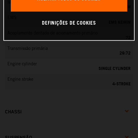
Mistura de combustível
EFI KEIHIN, CORPO DE BORBOLETA 44 MM
EMS
EMS KEIHIN
DEFINIÇÕES DE COOKIES
Acoplamento dentado de acionamento primário
72
Transmissão primária
29:72
Engine cylinder
SINGLE CYLINDER
Engine stroke
4-STROKE
CHASSI
SUSPENSÃO