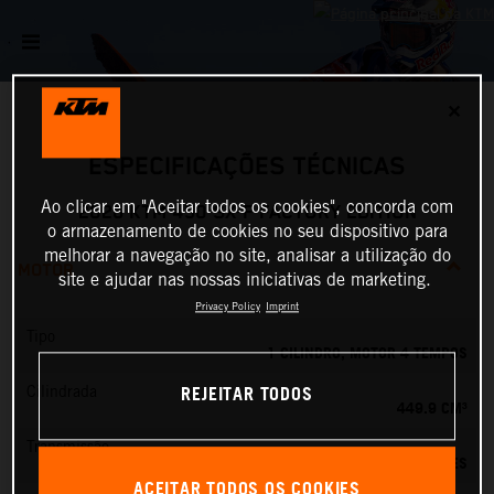
✕
ESPECIFICAÇÕES TÉCNICAS
Ao clicar em "Aceitar todos os cookies", concorda com
2026 KTM 450 SX-F FACTORY EDITION
o armazenamento de cookies no seu dispositivo para
melhorar a navegação no site, analisar a utilização do
MOTOR
site e ajudar nas nossas iniciativas de marketing.
Privacy Policy
Imprint
Tipo
1 CILINDRO, MOTOR 4 TEMPOS
REJEITAR TODOS
Cilindrada
449.9 CM³
Transmissão
5 VELOCIDADES
ACEITAR TODOS OS COOKIES