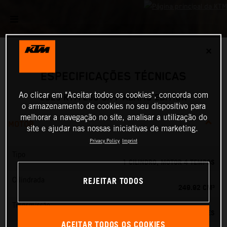
✕
ESPECIFICAÇÕES TÉCNICAS
Ao clicar em "Aceitar todos os cookies", concorda com
2025 KTM 250 SX-F ADAMO EDITION
o armazenamento de cookies no seu dispositivo para
melhorar a navegação no site, analisar a utilização do
MOTOR
site e ajudar nas nossas iniciativas de marketing.
Privacy Policy
Imprint
Tipo
1 CILINDRO, MOTOR 4 TEMPOS
REJEITAR TODOS
Cilindrada
249.92 CM³
Transmissão
5 VELOCIDADES
ACEITAR TODOS OS COOKIES