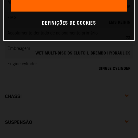
Mistura de combustível
EFI KEIHIN, CORPO DE BORBOLETA 44 MM
EMS
EMS KEIHIN
DEFINIÇÕES DE COOKIES
Acoplamento dentado de acionamento primário
72
Embreagem
WET MULTI-DISC DS CLUTCH, BREMBO HYDRAULICS
Engine cylinder
SINGLE CYLINDER
CHASSI
SUSPENSÃO