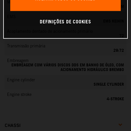
Mistura de combustível
EFI KEIHIN, CORPO DE BORBOLETA 42 MM
EMS
EMS KEIHIN
DEFINIÇÕES DE COOKIES
Acoplamento dentado de acionamento primário
72
Transmissão primária
29:72
Embreagem
EMBREAGEM COM VÁRIOS DISCOS DDS EM BANHO DE ÓLEO, COM
ACIONAMENTO HIDRÁULICO BREMBO
Engine cylinder
SINGLE CYLINDER
Engine stroke
4-STROKE
CHASSI