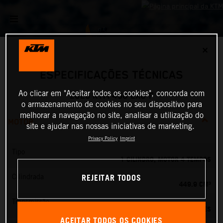
✕
ESPECIFICAÇÕES TÉCNICAS
Ao clicar em "Aceitar todos os cookies", concorda com
2026 KTM 450 EXC-F
o armazenamento de cookies no seu dispositivo para
melhorar a navegação no site, analisar a utilização do
MOTOR
site e ajudar nas nossas iniciativas de marketing.
Privacy Policy
Imprint
Tipo
1 CILINDRO, MOTOR 4 TEMPOS
REJEITAR TODOS
Cilindrada
449.9 CM³
Transmissão
6 VELOCIDADES
ACEITAR TODOS OS COOKIES