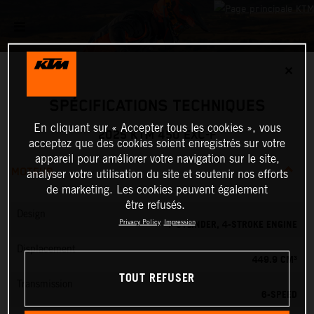
✕
SPÉCIFICATIONS TECHNIQUES
En cliquant sur « Accepter tous les cookies », vous
2025 KTM 450 EXC-F
acceptez que des cookies soient enregistrés sur votre
appareil pour améliorer votre navigation sur le site,
MOTEUR
analyser votre utilisation du site et soutenir nos efforts
de marketing. Les cookies peuvent également
être refusés.
Design
1-CYLINDER, 4-STROKE ENGINE
Privacy Policy
Impression
Displacement
449.9 CM³
TOUT REFUSER
Transmission
6-SPEED