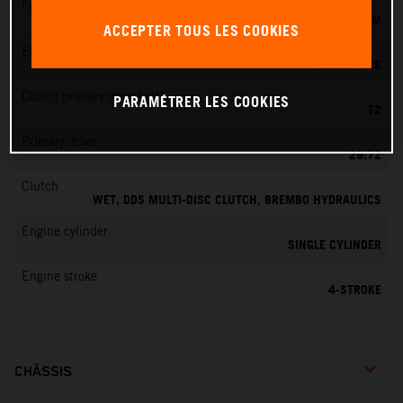
Fuel-mixture generation
KEIHIN EFI, THROTTLE BODY 42 MM
ACCEPTER TOUS LES COOKIES
EMS
KEIHIN EMS
Clutch primary drive teeth
PARAMÉTRER LES COOKIES
72
Primary drive
29:72
Clutch
WET, DDS MULTI-DISC CLUTCH, BREMBO HYDRAULICS
Engine cylinder
SINGLE CYLINDER
Engine stroke
4-STROKE
CHÂSSIS