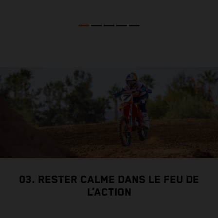
p
F
B
u
s
03. RESTER CALME DANS LE FEU DE
L’ACTION