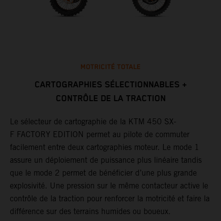
MOTRICITÉ TOTALE
CARTOGRAPHIES SÉLECTIONNABLES +
CONTRÔLE DE LA TRACTION
L
e
c
Le sélecteur de cartographie de la KTM 450 SX-
a
m
F FACTORY EDITION permet au pilote de commuter
c
facilement entre deux cartographies moteur. Le mode 1
a
assure un déploiement de puissance plus linéaire tandis
.
d
que le mode 2 permet de bénéficier d’une plus grande
d
explosivité. Une pression sur le même contacteur active le
t
contrôle de la traction pour renforcer la motricité et faire la
p
différence sur des terrains humides ou boueux.