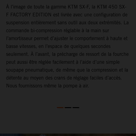
À l’image de toute la gamme KTM SX-F, la KTM 450 SX-
L
F FACTORY EDITION est livrée avec une configuration de
c
suspension entièrement sans outil aux deux extrémités. La
d
commande bi-compression réglable à la main sur
l
l’amortisseur permet d’ajuster le comportement à haute et
d
basse vitesses, en l’espace de quelques secondes
d
seulement. À l’avant, la précharge de ressort de la fourche
m
peut aussi être réglée facilement à l’aide d’une simple
à
soupape pneumatique, de même que la compression et la
e
détente au moyen des crans de réglage faciles d’accès.
Nous fournissons même la pompe à air.