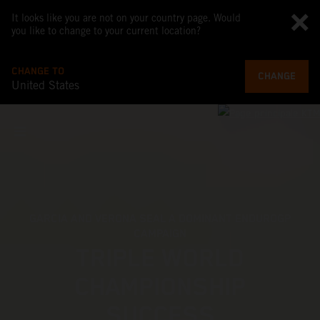
It looks like you are not on your country page. Would
you like to change to your current location?
CHANGE TO
CHANGE
United States
FIND YOUR LIMIT
2027 KTM 250 EXC-F
DÉCOUVRES-EN PLUS