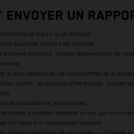
 ENVOYER UN RAPPOR
informations en anglais ou en allemand.
’heure auxquelles la faille a été constatée.
t le numéro du produit. Indiquer également tous les numé
onnaissez.
ité de façon détaillée afin de nous permettre de la reprodu
ilisés, la cible, les processus et les résultats. Indiquer é
tion.
on de la vulnérabilité, le cas échéant.
oute donnée, à caractère personnel ou non, qui ne vous es
pas fait l’objet d’un consentement préalable.
 des activités susceptibles de vous blesser ou de blesser au