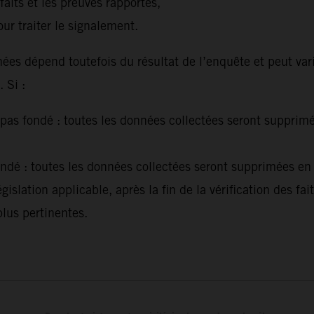
faits et les preuves rapportés,
ur traiter le signalement.
ées dépend toutefois du résultat de l’enquête et peut var
 Si :
 pas fondé : toutes les données collectées seront suppri
ondé : toutes les données collectées seront supprimées en 
islation applicable, après la fin de la vérification des fai
plus pertinentes.