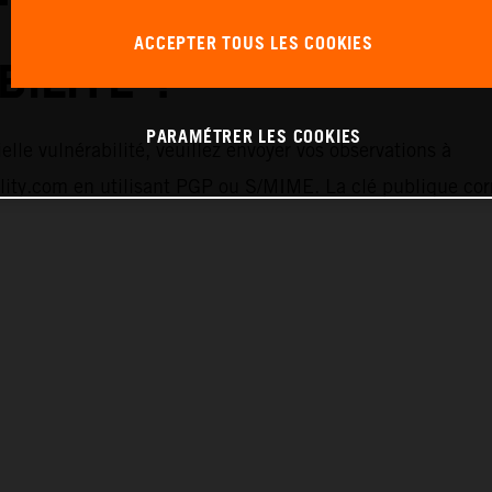
 SIGNALER UNE
ACCEPTER TOUS LES COOKIES
ILITÉ ?
PARAMÉTRER LES COOKIES
elle vulnérabilité, veuillez envoyer vos observations à
lity.com en utilisant PGP ou S/MIME. La clé publique co