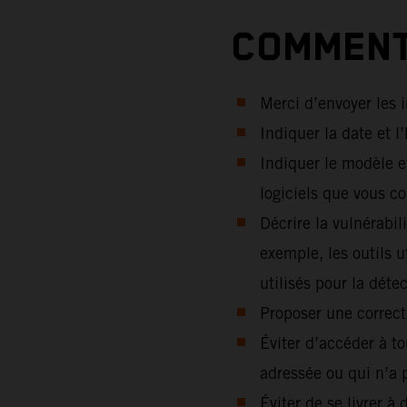
COMMENT
Merci d’envoyer les 
Indiquer la date et l
Indiquer le modèle e
logiciels que vous c
Décrire la vulnérabil
exemple, les outils ut
utilisés pour la détec
Proposer une correcti
Éviter d’accéder à t
adressée ou qui n’a 
Éviter de se livrer à