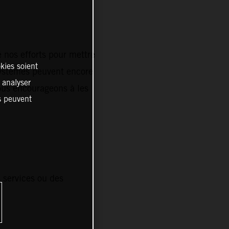
é nos efforts pour mettre
kies soient
systèmes peuvent encore
, analyser
vous encourageons à les
es peuvent
s services ou des