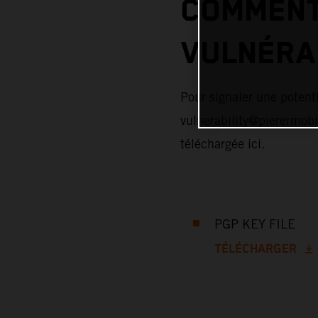
COMMENT
VULNÉRAB
Pour signaler une potenti
vulnerability@pierermobi
téléchargée ici.
PGP KEY FILE
TÉLÉCHARGER