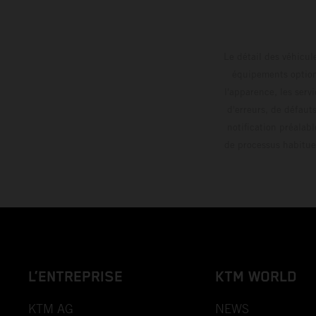
Le détail des véhicule
équipements optionn
l'apparence, les servi
d'erreurs, de défaut
notification préalabl
de processus habitue
L’ENTREPRISE
KTM WORLD
KTM AG
NEWS