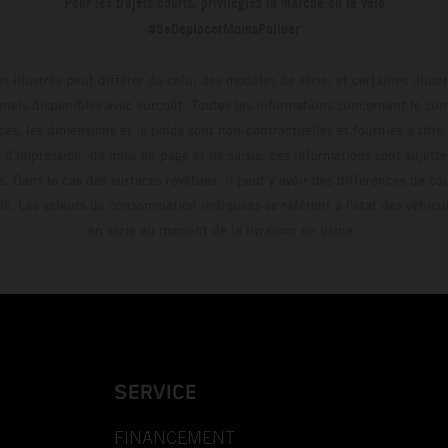
Pour les trajets courts, privilégiez la marche ou le vélo
#SeDéplacerMoinsPolluer
s illustrés peut différer de celui des modèles de série, et certaines illus
els disponibles avec surcoût. Toutes les informations concernant le cont
ces, les dimensions et le poids sont non-contractuelles et fournies à titre
s d'impression, de mise en page et de saisie; ces informations sont sujette
e. Dans le cas des surfaces revêtues, il peut y avoir des différences de c
ls. Les valeurs de consommation indiquées se réfèrent à l'état des véhicu
en série au moment de la livraison en usine.
SERVICE
FINANCEMENT