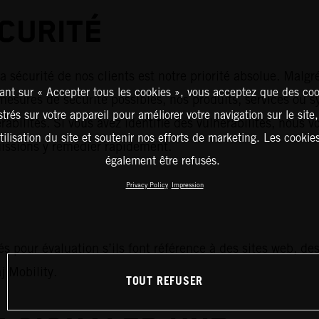
CURITÉ
a sécurité de nos clients est notre priorité absolue. Malgr
ant sur « Accepter tous les cookies », vous acceptez que des coo
mesures de sécurité possibles, nos produits, services ou 
strés sur votre appareil pour améliorer votre navigation sur le site
rabilités. Si vous avez identifié des vulnérabilités, nous 
tilisation du site et soutenir nos efforts de marketing. Les cooki
uissions y remédier rapidement.
également être refusés.
Privacy Policy
Impression
s pour évaluation s’ils font référence à des sites web, de
j Mobility.
TOUT REFUSER