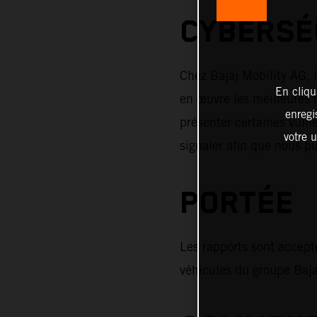
CYBERSÉ
Chez Bajaj Mobility AG, l
En cliqu
en œuvre les meilleures 
enregi
présenter certaines vulné
votre u
signaler afin que nous p
PORTÉE
Les rapports sont accepté
véhicules du groupe Baja