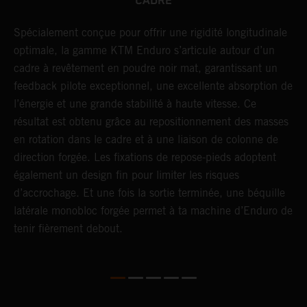
CADRE
Spécialement conçue pour offrir une rigidité longitudinale
U
optimale, la gamme KTM Enduro s’articule autour d’un
c
cadre à revêtement en poudre noir mat, garantissant un
a
feedback pilote exceptionnel, une excellente absorption de
s
l’énergie et une grande stabilité à haute vitesse. Ce
d
résultat est obtenu grâce au repositionnement des masses
f
en rotation dans le cadre et à une liaison de colonne de
p
direction forgée. Les fixations de repose-pieds adoptent
i
également un design fin pour limiter les risques
s
d’accrochage. Et une fois la sortie terminée, une béquille
latérale monobloc forgée permet à ta machine d’Enduro de
tenir fièrement debout.