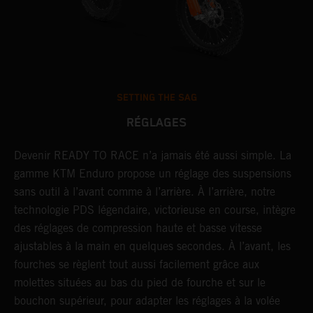
SETTING THE SAG
RÉGLAGES
Devenir READY TO RACE n’a jamais été aussi simple. La
L
r
gamme KTM Enduro propose un réglage des suspensions
d
sans outil à l’avant comme à l’arrière. À l’arrière, notre
p
technologie PDS légendaire, victorieuse en course, intègre
t
des réglages de compression haute et basse vitesse
b
ajustables à la main en quelques secondes. À l’avant, les
l
fourches se règlent tout aussi facilement grâce aux
a
molettes situées au bas du pied de fourche et sur le
s
bouchon supérieur, pour adapter les réglages à la volée
p