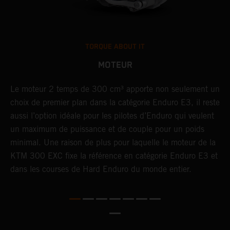
TORQUE ABOUT IT
MOTEUR
C,
Le moteur 2 temps de 300 cm³ apporte non seulement un
L
a
choix de premier plan dans la catégorie Enduro E3, il reste
l
aussi l’option idéale pour les pilotes d’Enduro qui veulent
e
ou
un maximum de puissance et de couple pour un poids
m
minimal. Une raison de plus pour laquelle le moteur de la
d
KTM 300 EXC fixe la référence en catégorie Enduro E3 et
c
dans les courses de Hard Enduro du monde entier.
d
p
a