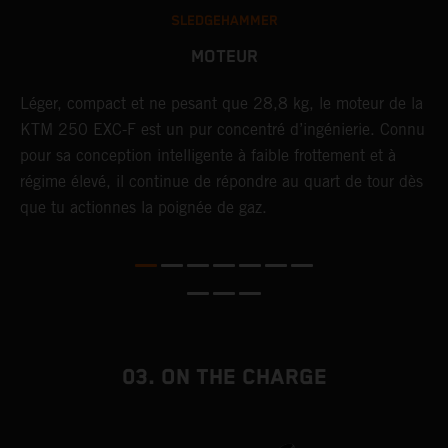
SLEDGEHAMMER
MOTEUR
F,
Léger, compact et ne pesant que 28,8 kg, le moteur de la
U
KTM 250 EXC-F est un pur concentré d’ingénierie. Connu
t
pour sa conception intelligente à faible frottement et à
c
t
régime élevé, il continue de répondre au quart de tour dès
p
que tu actionnes la poignée de gaz.
p
e
03. ON THE CHARGE