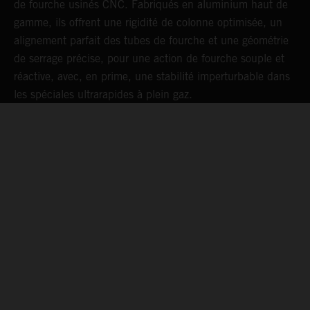
de fourche usinés CNC. Fabriqués en aluminium haut de
s
gamme, ils offrent une rigidité de colonne optimisée, un
m
alignement parfait des tubes de fourche et une géométrie
é
de serrage précise, pour une action de fourche souple et
d
réactive, avec, en prime, une stabilité imperturbable dans
les spéciales ultrarapides à plein gaz.
05. WARRANTY & SUPPORT