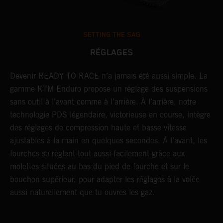
SETTING THE SAG
RÉGLAGES
Devenir READY TO RACE n’a jamais été aussi simple. La
L
r
gamme KTM Enduro propose un réglage des suspensions
d
sans outil à l’avant comme à l’arrière. À l’arrière, notre
p
technologie PDS légendaire, victorieuse en course, intègre
t
des réglages de compression haute et basse vitesse
b
ajustables à la main en quelques secondes. À l’avant, les
l
fourches se règlent tout aussi facilement grâce aux
a
molettes situées au bas du pied de fourche et sur le
s
bouchon supérieur, pour adapter les réglages à la volée
p
aussi naturellement que tu ouvres les gaz.
s
d