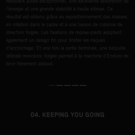
feedback pilote exceptionnel, une excellente absorption de
s
l’énergie et une grande stabilité à haute vitesse. Ce
d
résultat est obtenu grâce au repositionnement des masses
f
en rotation dans le cadre et à une liaison de colonne de
p
direction forgée. Les fixations de repose-pieds adoptent
i
également un design fin pour limiter les risques
s
d’accrochage. Et une fois la sortie terminée, une béquille
latérale monobloc forgée permet à ta machine d’Enduro de
tenir fièrement debout.
04. KEEPING YOU GOING