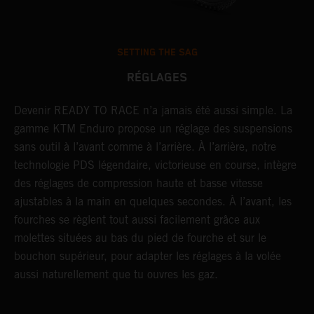
SETTING THE SAG
RÉGLAGES
Devenir READY TO RACE n’a jamais été aussi simple. La
L
r
gamme KTM Enduro propose un réglage des suspensions
d
sans outil à l’avant comme à l’arrière. À l’arrière, notre
p
technologie PDS légendaire, victorieuse en course, intègre
t
des réglages de compression haute et basse vitesse
b
ajustables à la main en quelques secondes. À l’avant, les
l
fourches se règlent tout aussi facilement grâce aux
a
molettes situées au bas du pied de fourche et sur le
s
bouchon supérieur, pour adapter les réglages à la volée
p
aussi naturellement que tu ouvres les gaz.
s
d