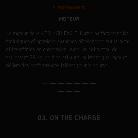
SLEDGEHAMMER
MOTEUR
F,
Le moteur de la KTM 450 EXC-F illustre parfaitement les
U
techniques d’ingénierie avancées développées sur la piste
t
et transférées en concession. Avec un poids total de
c
t
seulement 29 kg, ce bloc est aussi puissant que léger et
p
délivre des performances taillées pour la course.
p
e
03. ON THE CHARGE