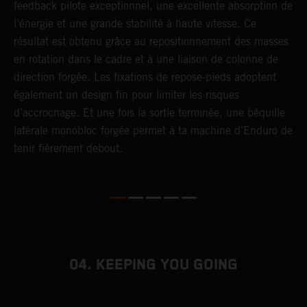
feedback pilote exceptionnel, une excellente absorption de
s
l’énergie et une grande stabilité à haute vitesse. Ce
d
résultat est obtenu grâce au repositionnement des masses
f
en rotation dans le cadre et à une liaison de colonne de
p
direction forgée. Les fixations de repose-pieds adoptent
i
également un design fin pour limiter les risques
s
d’accrochage. Et une fois la sortie terminée, une béquille
latérale monobloc forgée permet à ta machine d’Enduro de
tenir fièrement debout.
04. KEEPING YOU GOING