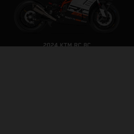
2024 KTM RC 8C
TRACK ATTACK
PAGE MODÈLE