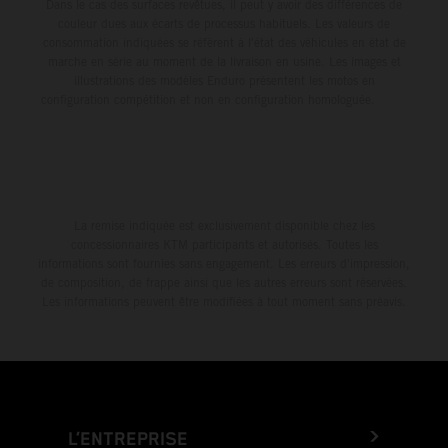
Dans le cas des surfaces revêtues, il peut y avoir des différences de
couleur dues aux écarts de processus habituels. Les valeurs de
consommation indiquées se réfèrent à l'état des véhicules en état de
marche en série au moment de la livraison en usine. Les images et
illustrations des modèles Enduro présentent les motos en
configuration compétition et non en configuration homologuée.
La remise indiquée est exclusivement disponible chez les
concessionnaires KTM participants et autorisés. Toutes les
informations sont fournies sans engagement. Les erreurs d'impression,
de composition, de frappe ainsi que les autres erreurs sont réservées.
Les informations peuvent être modifiées à tout moment sans préavis.
L’ENTREPRISE