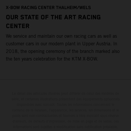
T
X-BOW RACING CENTER THALHEIM/WELS
t
OUR STATE OF THE ART RACING
c
CENTER
h
We service and maintain our own racing cars as well as
a
customer cars in our modern plant in Upper Austria. In
2018, the opening ceremony of the branch marked also
the ten years celebration for the KTM X-BOW.
Le détail des véhicules illustrés peut différer de celui des modèles de
série, et certaines illustrations présentent des équipements optionnels
disponibles avec surcoût. Toutes les informations concernant le
contenu de la livraison, l'apparence, les services, les dimensions et le
poids sont non-contractuelles et fournies à titre indicatif sous réserve
d'erreurs, de défauts d'impression, de mise en page et de saisie; ces
informations sont sujettes à modification sans notification préalable.