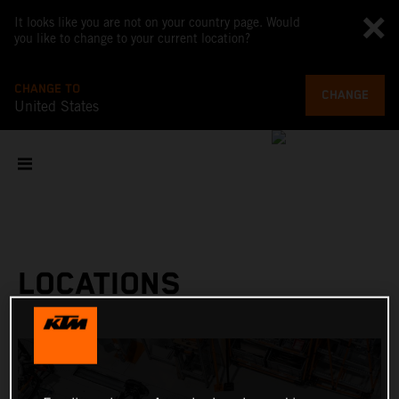
It looks like you are not on your country page. Would
you like to change to your current location?
CHANGE TO
CHANGE
United States
LOCATIONS