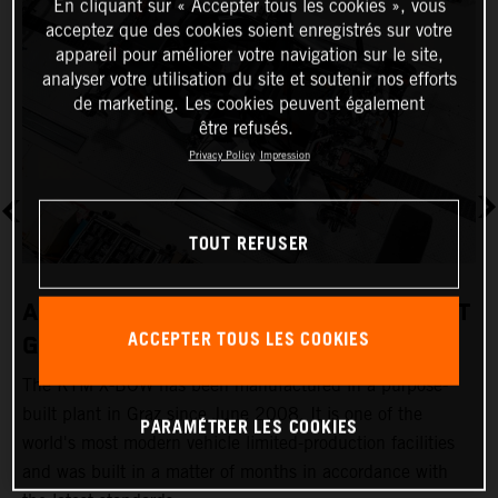
En cliquant sur « Accepter tous les cookies », vous
acceptez que des cookies soient enregistrés sur votre
appareil pour améliorer votre navigation sur le site,
analyser votre utilisation du site et soutenir nos efforts
de marketing. Les cookies peuvent également
être refusés.
Privacy Policy
Impression
TOUT REFUSER
A REVOLUTIONARY PRODUCTION PLANT
ACCEPTER TOUS LES COOKIES
GRAZ
The KTM X-BOW has been manufactured in a purpose-
K
built plant in Graz since June 2008. It is one of the
t
PARAMÉTRER LES COOKIES
world's most modern vehicle limited-production facilities
c
and was built in a matter of months in accordance with
a