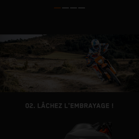
c
a
m
p
02. LÂCHEZ L'EMBRAYAGE !