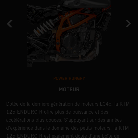
POWER HUNGRY
MOTEUR
à
Dotée de la dernière génération de moteurs LC4c, la KTM
L
O
125 ENDURO R offre plus de puissance et des
B
e
accélérations plus douces. S'appuyant sur des années
i
d'expérience dans le domaine des petits moteurs, la KTM
s
125 ENDURO R est également dotée d'une boîte de
l