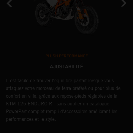
PLUSH PERFORMANCE
AJUSTABILITÉ
Il est facile de trouver l'équilibre parfait lorsque vous
L
s
attaquez votre morceau de terre préféré ou pour plus de
d
confort en ville, grâce aux repose-pieds réglables de la
s
KTM 125 ENDURO R - sans oublier un catalogue
d
PowerPart complet rempli d'accessoires améliorant les
p
performances et le style.
d
v