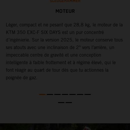
SLEDGEHAMMER
MOTEUR
Léger, compact et ne pesant que 28,8 kg, le moteur de la
L
KTM 350 EXC-F SIX DAYS est un pur concentré
d
t
d’ingénierie. Sur la version 2025, le moteur conserve tous
m
ses atouts avec une inclinaison de 2° vers l’arrière, un
i
impeccable centre de gravité et une conception
p
intelligente à faible frottement et à régime élevé, qui le
d
font réagir au quart de tour dès que tu actionnes la
D
poignée de gaz.
d
s
l
Q
s
l