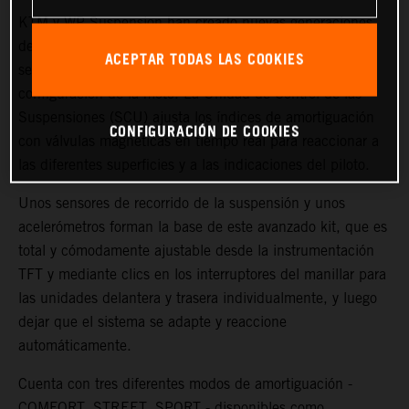
KTM y WP Suspension han creado nuevas generaciones
de Tecnología Semi Activa (SAT) para garantizar más
ACEPTAR TODAS LAS COOKIES
sensibilidad, tacto de pilotaje y posibilidades de
configuración de la moto. La Unidad de Control de las
Suspensiones (SCU) ajusta los índices de amortiguación
CONFIGURACIÓN DE COOKIES
con válvulas magnéticas en tiempo real para reaccionar a
las diferentes superficies y a las indicaciones del piloto.
Unos sensores de recorrido de la suspensión y unos
acelerómetros forman la base de este avanzado kit, que es
total y cómodamente ajustable desde la instrumentación
TFT y mediante clics en los interruptores del manillar para
las unidades delantera y trasera individualmente, y luego
dejar que el sistema se adapte y reaccione
automáticamente.
Cuenta con tres diferentes modos de amortiguación -
COMFORT, STREET, SPORT - disponibles como