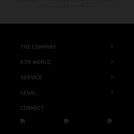
mecanografía y otros errores. La información puede cambiarse en
cualquier momento sin previo aviso.
THE COMPANY
KTM WORLD
SERVICE
LEGAL
CONNECT