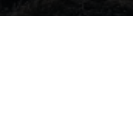
TELÉFONOS HOTLINE DE
EMERGENCIAS TÉCNICAS
FREERIDE E
Austria
ÖAMTC 120
Bélgica
+32 10471140
CEE
+421 911816239