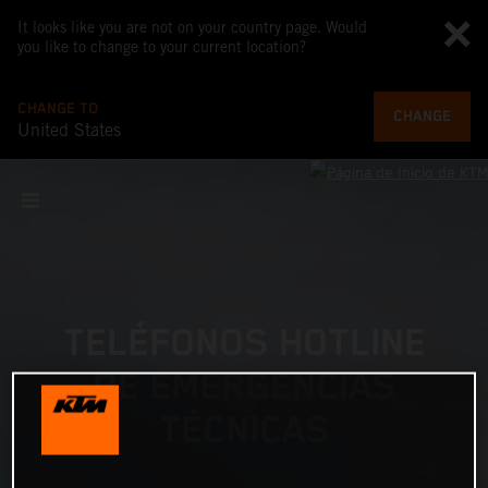
It looks like you are not on your country page. Would
you like to change to your current location?
CHANGE TO
CHANGE
United States
TELÉFONOS HOTLINE
DE EMERGENCIAS
TÉCNICAS