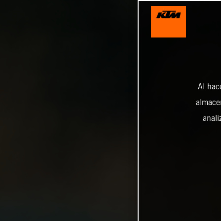
Al hac
almacen
anali