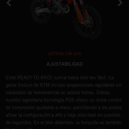
SETTING THE SAG
AJUSTABILIDAD
Estar READY TO RACE nunca había sido tan fácil. La
L
e
gama Enduro de KTM incluye suspensiones regulables sin
m
necesidad de herramientas en ambos trenes. Detrás,
p
nuestra legendaria tecnología PDS ofrece un doble control
t
de compresión ajustable a mano, permitiendo a los pilotos
m
afinar la configuración a alta y baja velocidad en cuestión
a
de segundos. En el tren delantero, la horquilla es también
f