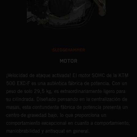
SLEDGEHAMMER
MOTOR
¡Velocidad de ataque activada! El motor SOHC de la KTM
E
500 EXC-F es una auténtica fábrica de potencia. Con un
p
peso de solo 29,5 kg, es extraordinariamente ligero para
e
o
su cilindrada. Diseñado pensando en la centralización de
p
r
masas, esta contundente fábrica de potencia presenta un
r
ma
centro de gravedad bajo, lo que proporciona un
e
o,
comportamiento excepcional en cuanto a comportamiento,
e
o
maniobrabilidad y antisquat en general.