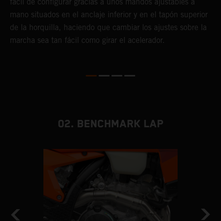
fácil de configurar gracias a unos mandos ajustables a
d
mano situados en el anclaje inferior y en el tapón superior
T
de la horquilla, haciendo que cambiar los ajustes sobre la
s
marcha sea tan fácil como girar el acelerador.
s
a
m
02. BENCHMARK LAP