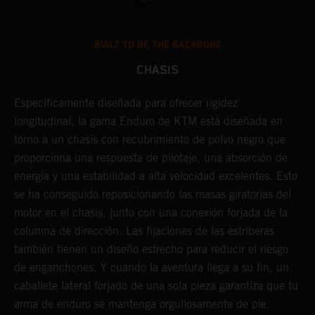
BUILT TO BE THE BACKBONE
CHASIS
Específicamente diseñada para ofrecer rigidez
U
longitudinal, la gama Enduro de KTM está diseñada en
d
torno a un chasis con recubrimiento de polvo negro que
p
proporciona una respuesta de pilotaje, una absorción de
d
energía y una estabilidad a alta velocidad excelentes. Esto
e
se ha conseguido reposicionando las masas giratorias del
c
motor en el chasis, junto con una conexión forjada de la
s
columna de dirección. Las fijaciones de las estriberas
t
también tienen un diseño estrecho para reducir el riesgo
c
de enganchones. Y cuando la aventura llega a su fin, un
i
caballete lateral forjado de una sola pieza garantiza que tu
d
arma de enduro se mantenga orgullosamente de pie.